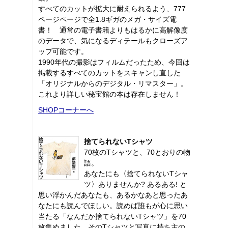
すべてのカットが拡大に耐えられるよう、777
ページページで全1.8ギガのメガ・サイズ電
書！ 通常の電子書籍よりもはるかに高解像度
のデータで、気になるディテールもクローズア
ップ可能です。
1990年代の撮影はフィルムだったため、今回は
掲載するすべてのカットをスキャンし直した
「オリジナルからのデジタル・リマスター」。
これより詳しい秘宝館の本は存在しません！
SHOPコーナーへ
捨てられないTシャツ
70枚のTシャツと、70とおりの物
語。
あなたにも〈捨てられないTシャ
ツ〉ありませんか? あるある! と
思い浮かんだあなたも、あるかなあと思ったあ
なたにも読んでほしい。読めば誰もが心に思い
当たる「なんだか捨てられないTシャツ」を70
枚集めました。そのTシャツと写真に持ち主の