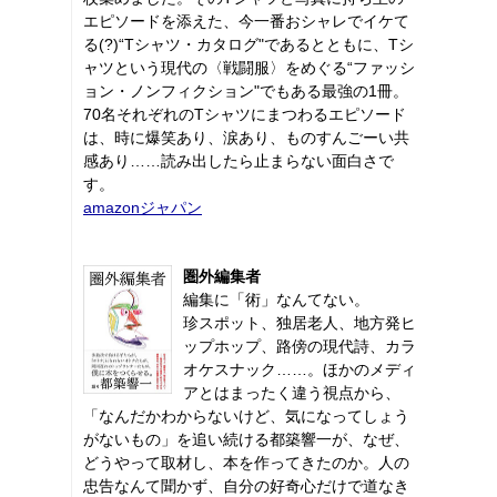
エピソードを添えた、今一番おシャレでイケて
る(?)“Tシャツ・カタログ"であるとともに、Tシ
ャツという現代の〈戦闘服〉をめぐる“ファッシ
ョン・ノンフィクション"でもある最強の1冊。
70名それぞれのTシャツにまつわるエピソード
は、時に爆笑あり、涙あり、ものすんごーい共
感あり……読み出したら止まらない面白さで
す。
amazonジャパン
圏外編集者
編集に「術」なんてない。
珍スポット、独居老人、地方発ヒ
ップホップ、路傍の現代詩、カラ
オケスナック……。ほかのメディ
アとはまったく違う視点から、
「なんだかわからないけど、気になってしょう
がないもの」を追い続ける都築響一が、なぜ、
どうやって取材し、本を作ってきたのか。人の
忠告なんて聞かず、自分の好奇心だけで道なき