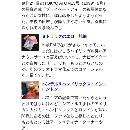
創刊2年目のTOKYO ATOM13号（1999年5月）
の写真連載「プライベートアイ」の被写体にな
った若い女性に、僕は恋をしたようようだっ
た。午後の日差しが降り注ぐ赤い部屋。春風に
吹かれて吹き飛んでし…
８トラックのエロ 前編
民放FMでなにがきらいかって、い
まだにはびこるバイリンガル臭いア
ナウンサー（と言えばいいのに、ナビゲイター
とか自称したり）。でも、もっときらいなの
が、あのラジオドラマ仕立てのコマーシャル
だ。長くて、気…
ヘンデル＆ヘンドリックス・イン・
ロンドン！
バスキアの記事で書いたからという
わけではないけれど、シアトル生まれのアメリ
カン人ジミ・ヘンドリックスとロンドンが深い
関係にあるのは、ファンならご存じのとおり。
もともとジミはアイク＆ティナ・ターナーや
ア…