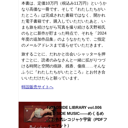
本書は、定価10万円（税込み11万円）というか
なり高価な一冊です。そして『わたしたちがい
たところ』は完成された書籍ではなく、開かれ
た電子書籍です。購入していただいたあと、い
まも旅を続けながら写真を撮り続ける天野裕氏
のもとに新作が貯まった時点で、それを「2024
年度の追加作品集」のようなかたちで、ご指定
のメールアドレスまで送らせていただきます。
旅するごとに、だれかと出会いシャッターを押
すごとに、読者のみなさんと一緒に拡がりつづ
ける時間と空間の痕跡、残香、傷痕……そんな
ふうに『わたしたちがいたところ』とお付き合
いいただけたらと願っています。
特設販売サイトへ
ROADSIDE LIBRARY vol.006
BED SIDE MUSIC――めくるめ
くお色気レコジャケ宇宙（PDFフ
ォーマット）