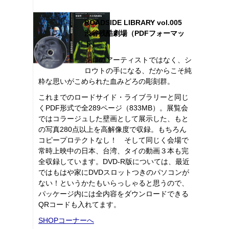
ROADSIDE LIBRARY vol.005
渋谷残酷劇場（PDFフォーマッ
ト）
プロのアーティストではなく、シ
ロウトの手になる、だからこそ純
粋な思いがこめられた血みどろの彫刻群。
これまでのロードサイド・ライブラリーと同じ
くPDF形式で全289ページ（833MB）。展覧会
ではコラージュした壁画として展示した、もと
の写真280点以上を高解像度で収録。もちろん
コピープロテクトなし！ そして同じく会場で
常時上映中の日本、台湾、タイの動画３本も完
全収録しています。DVD-R版については、最近
ではもはや家にDVDスロットつきのパソコンが
ない！というかたもいらっしゃると思うので、
パッケージ内には全内容をダウンロードできる
QRコードも入れてます。
SHOPコーナーへ