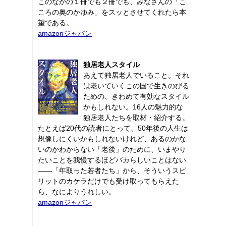
このなかの１冊でも２冊でも、みなさんの「こ
ころの奥のかゆみ」をスッとさせてくれたら本
望である。
amazonジャパン
独居老人スタイル
あえて独居老人でいること。それ
は老いていくこの国で生きのびる
ための、きわめて有効なスタイル
かもしれない。16人の魅力的な
独居老人たちを取材・紹介する。
たとえば20代の読者にとって、50年後の人生は
想像しにくいかもしれないけれど、あるのかな
いのかわからない「老後」のために、いまやり
たいことを我慢するほどバカらしいことはない
――「年取った若者たち」から、そういうスピ
リットのカケラだけでも受け取ってもらえた
ら、なによりうれしい。
amazonジャパン