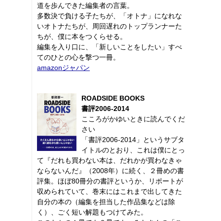
道を歩んできた編集者の言葉。
多数決で負ける子たちが、「オトナ」になれな
いオトナたちが、周回遅れのトップランナーた
ちが、僕に本をつくらせる。
編集を入り口に、「新しいことをしたい」すべ
てのひとの心を撃つ一冊。
amazonジャパン
ROADSIDE BOOKS
書評2006-2014
こころがかゆいときに読んでくだ
さい
「書評2006-2014」というサブタ
イトルのとおり、これは僕にとっ
て『だれも買わない本は、だれかが買わなきゃ
ならないんだ』（2008年）に続く、２冊めの書
評集。ほぼ80冊分の書評というか、リポートが
収められていて、巻末にはこれまで出してきた
自分の本の（編集を担当した作品集などは除
く）、ごく短い解題もつけてみた。