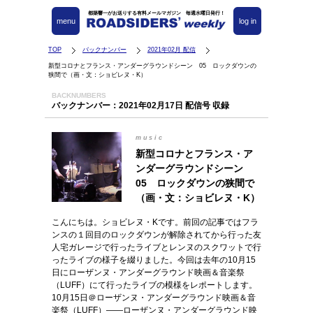
都築響一がお送りする有料メールマガジン 毎週水曜日発行！
menu
log in
TOP
バックナンバー
2021年02月 配信
新型コロナとフランス・アンダーグラウンドシーン 05 ロックダウンの
狭間で（画・文：ショビレヌ・K）
BACKNUMBERS
バックナンバー：2021年02月17日 配信号 収録
music
新型コロナとフランス・ア
ンダーグラウンドシーン
05 ロックダウンの狭間で
（画・文：ショビレヌ・K）
こんにちは。ショビレヌ・Kです。前回の記事ではフラ
ンスの１回目のロックダウンが解除されてから行った友
人宅ガレージで行ったライブとレンヌのスクワットで行
ったライブの様子を綴りました。今回は去年の10月15
日にローザンヌ・アンダーグラウンド映画＆音楽祭
（LUFF）にて行ったライブの模様をレポートします。
10月15日＠ローザンヌ・アンダーグラウンド映画＆音
楽祭（LUFF）――ローザンヌ・アンダーグラウンド映