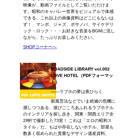
映像が、動画ファイルとしてご覧いただけま
す。昭和のキャバレー世界をビジュアルで体感
できる、これ以上の画像資料はどこにもないは
ず！ マンボ、ジャズ、ボサノバ、サイケデリ
ック・ロック・・・お好きな音楽をBGMに流し
ながら、たっぷりお楽しみください。
SHOPコーナーへ
ROADSIDE LIBRARY vol.002
LOVE HOTEL（PDFフォーマッ
ト）
――ラブホの夢は夜ひらく
新風営法などでいま絶滅の危機に
瀕しつつある、遊びごころあふれるラブホテル
のインテリアを探し歩き、関東・関西エリア全
28軒で撮影した73室！ これは「エロの昭和ス
タイル」だ。もはや存在しないホテル、部屋も
数多く収められた貴重なデザイン遺産資料。