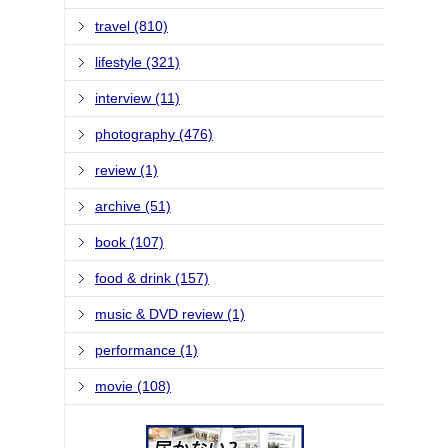
travel (810)
lifestyle (321)
interview (11)
photography (476)
review (1)
archive (51)
book (107)
food & drink (157)
music & DVD review (1)
performance (1)
movie (108)