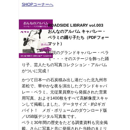
SHOPコーナーへ
ROADSIDE LIBRARY vol.003
おんなのアルバム キャバレー・
ベラミの踊り子たち（PDFフォー
マット）
伝説のグランドキャバレー・ベラ
ミ・・・そのステージを飾った踊
り子、芸人たちの写真コレクション・アルバム
がついに完成！
かつて日本一の石炭積み出し港だった北九州市
若松で、華やかな夜を演出したグランドキャバ
レー・ベラミ。元従業員寮から発掘された営業
用写真、およそ1400枚をすべて高解像度スキャ
ンして掲載しました。データサイズ・約2ギガ
バイト！ メガ・ボリュームのダウンロード版
／USB版デジタル写真集です。
ベラミ30年間の歴史をたどる調査資料も完全掲
載。さらに写真と共に発掘された当時の８ミリ