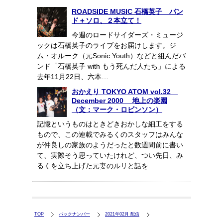
ROADSIDE MUSIC 石橋英子 バン
ド＋ソロ、２本立て！
今週のロードサイダーズ・ミュージ
ックは石橋英子のライブをお届けします。ジ
ム・オルーク（元Sonic Youth）などと組んだバ
ンド「石橋英子 with もう死んだ人たち」による
去年11月22日、六本…
おかえり TOKYO ATOM vol.32
December 2000 地上の楽園
（文：マーク・ロビンソン）
記憶というものはときどきおかしな細工をする
もので、この連載でみるくのスタッフはみんな
が仲良しの家族のようだったと数週間前に書い
て、実際そう思っていたけれど、つい先日、み
るくを立ち上げた元妻のルリと話を…
TOP
バックナンバー
2021年02月 配信