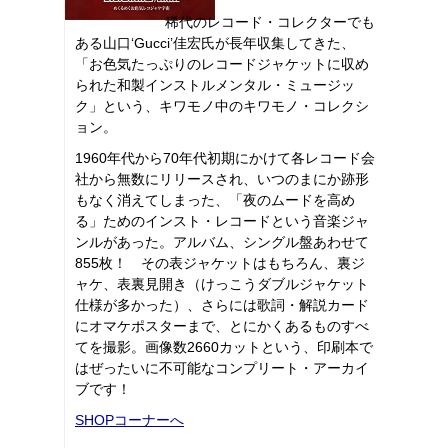
稀代のレコード・コレクターでも
ある山口‘Gucci’佳宏氏が長年収集してきた、
「お色気たっぷりのレコードジャケットに収め
られた和製インストルメンタル・ミュージッ
ク」という、キワモノ中のキワモノ・コレクシ
ョン。
1960年代から70年代初期にかけて各レコード会
社から無数にリリースされ、いつのまにか跡形
もなく消えてしまった、「夜のムードを高め
る」ためのインスト・レコードという音楽ジャ
ンルがあった。アルバム、シングル盤あわせて
855枚！ その表ジャケットはもちろん、裏ジ
ャケ、表裏見開き（けっこうダブルジャケット
仕様が多かった）、さらには歌詞・解説カード
にオマケポスターまで、とにかくあるものすべ
てを撮影。画像数2660カットという、印刷本で
はぜったいに不可能なコンプリート・アーカイ
ブです！
SHOPコーナーへ