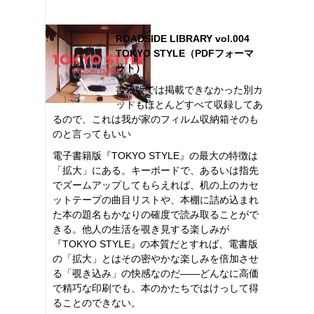
ROADSIDE LIBRARY vol.004
TOKYO STYLE（PDFフォーマ
ット）
書籍版では掲載できなかった別カ
ットもほとんどすべて収録してあ
るので、これは我が家のフィルム収納箱そのも
のと言ってもいい
電子書籍版『TOKYO STYLE』の最大の特徴は
「拡大」にある。キーボードで、あるいは指先
でズームアップしてもらえれば、机の上のカセ
ットテープの曲目リストや、本棚に詰め込まれ
た本の題名もかなりの確度で読み取ることがで
きる。他人の生活を覗き見する楽しみが
『TOKYO STYLE』の本質だとすれば、電書版
の「拡大」とはその密やかな楽しみを倍加させ
る「覗き込み」の快感なのだ――どんなに高価
で精巧な印刷でも、本のかたちではけっして得
ることのできない。