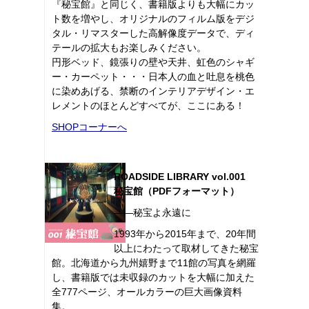
『秘宝館』と同じく、書籍版よりも大幅にカッ
ト数を増やし、オリジナルのフィルム版をデジ
タル・リマスターした高解像度データで、ディ
テールの拡大もお楽しみください。
円形ベッド、鏡張りの壁や天井、虹色のシャギ
ー・カーペット・・・日本人の血と吐息を桃色
に染めあげる、禁断のインテリアデザイン・エ
レメントのほとんどすべてが、ここにある！
SHOPコーナーへ
ROADSIDE LIBRARY vol.001
秘宝館（PDFフォーマット）
――秘宝よ永遠に
1993年から2015年まで、20年間
以上にわたって取材してきた秘宝
館。北海道から九州嬉野まで11館の写真を網羅
し、書籍版では未収録のカットを大幅に加えた
全777ページ、オールカラーの巨大画像資料
集。