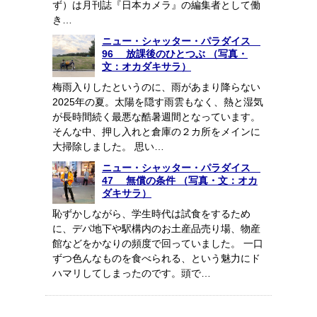
ず）は月刊誌『日本カメラ』の編集者として働
き…
ニュー・シャッター・パラダイス
96 放課後のひとつぶ （写真・
文：オカダキサラ）
梅雨入りしたというのに、雨があまり降らない
2025年の夏。太陽を隠す雨雲もなく、熱と湿気
が長時間続く最悪な酷暑週間となっています。
そんな中、押し入れと倉庫の２カ所をメインに
大掃除しました。 思い…
ニュー・シャッター・パラダイス
47 無償の条件 （写真・文：オカ
ダキサラ）
恥ずかしながら、学生時代は試食をするため
に、デパ地下や駅構内のお土産品売り場、物産
館などをかなりの頻度で回っていました。 一口
ずつ色んなものを食べられる、という魅力にド
ハマリしてしまったのです。頭で…