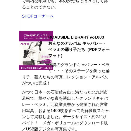
で精巧な印刷でも、本のかたちではけっして得
ることのできない。
SHOPコーナーへ
ROADSIDE LIBRARY vol.003
おんなのアルバム キャバレー・
ベラミの踊り子たち（PDFフォー
マット）
伝説のグランドキャバレー・ベラ
ミ・・・そのステージを飾った踊
り子、芸人たちの写真コレクション・アルバム
がついに完成！
かつて日本一の石炭積み出し港だった北九州市
若松で、華やかな夜を演出したグランドキャバ
レー・ベラミ。元従業員寮から発掘された営業
用写真、およそ1400枚をすべて高解像度スキャ
ンして掲載しました。データサイズ・約2ギガ
バイト！ メガ・ボリュームのダウンロード版
／USB版デジタル写真集です。