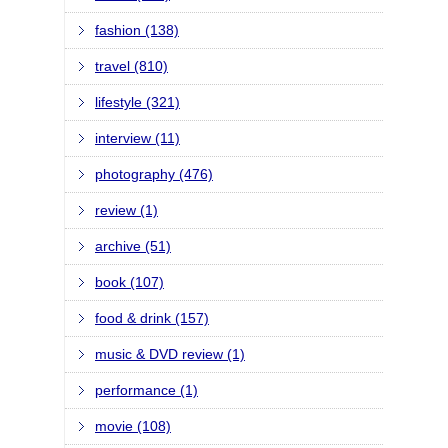
fashion (138)
travel (810)
lifestyle (321)
interview (11)
photography (476)
review (1)
archive (51)
book (107)
food & drink (157)
music & DVD review (1)
performance (1)
movie (108)