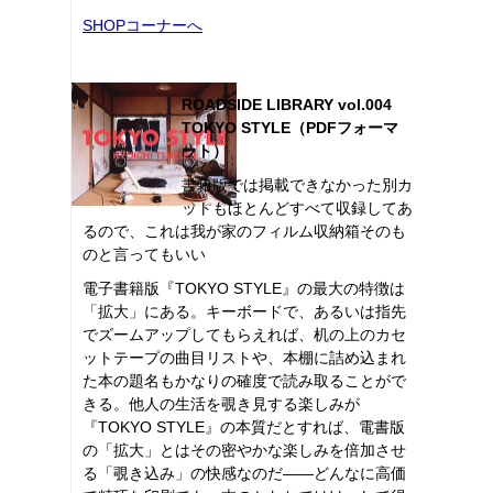
SHOPコーナーへ
ROADSIDE LIBRARY vol.004
TOKYO STYLE（PDFフォーマ
ット）
書籍版では掲載できなかった別カ
ットもほとんどすべて収録してあ
るので、これは我が家のフィルム収納箱そのも
のと言ってもいい
電子書籍版『TOKYO STYLE』の最大の特徴は
「拡大」にある。キーボードで、あるいは指先
でズームアップしてもらえれば、机の上のカセ
ットテープの曲目リストや、本棚に詰め込まれ
た本の題名もかなりの確度で読み取ることがで
きる。他人の生活を覗き見する楽しみが
『TOKYO STYLE』の本質だとすれば、電書版
の「拡大」とはその密やかな楽しみを倍加させ
る「覗き込み」の快感なのだ――どんなに高価