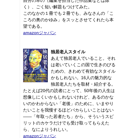
自分の本の（編集を担当した作品集などは除
く）、ごく短い解題もつけてみた。
このなかの１冊でも２冊でも、みなさんの「こ
ころの奥のかゆみ」をスッとさせてくれたら本
望である。
amazonジャパン
独居老人スタイル
あえて独居老人でいること。それ
は老いていくこの国で生きのびる
ための、きわめて有効なスタイル
かもしれない。16人の魅力的な
独居老人たちを取材・紹介する。
たとえば20代の読者にとって、50年後の人生は
想像しにくいかもしれないけれど、あるのかな
いのかわからない「老後」のために、いまやり
たいことを我慢するほどバカらしいことはない
――「年取った若者たち」から、そういうスピ
リットのカケラだけでも受け取ってもらえた
ら、なによりうれしい。
amazonジャパン