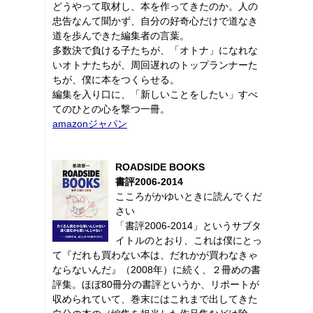
どうやって取材し、本を作ってきたのか。人の
忠告なんて聞かず、自分の好奇心だけで道なき
道を歩んできた編集者の言葉。
多数決で負ける子たちが、「オトナ」になれな
いオトナたちが、周回遅れのトップランナーた
ちが、僕に本をつくらせる。
編集を入り口に、「新しいことをしたい」すべ
てのひとの心を撃つ一冊。
amazonジャパン
ROADSIDE BOOKS
書評2006-2014
こころがかゆいときに読んでくだ
さい
「書評2006-2014」というサブタ
イトルのとおり、これは僕にとっ
て『だれも買わない本は、だれかが買わなきゃ
ならないんだ』（2008年）に続く、２冊めの書
評集。ほぼ80冊分の書評というか、リポートが
収められていて、巻末にはこれまで出してきた