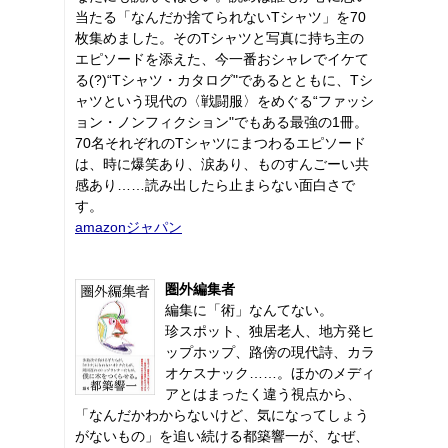
当たる「なんだか捨てられないTシャツ」を70
枚集めました。そのTシャツと写真に持ち主の
エピソードを添えた、今一番おシャレでイケて
る(?)“Tシャツ・カタログ"であるとともに、Tシ
ャツという現代の〈戦闘服〉をめぐる“ファッシ
ョン・ノンフィクション"でもある最強の1冊。
70名それぞれのTシャツにまつわるエピソード
は、時に爆笑あり、涙あり、ものすんごーい共
感あり……読み出したら止まらない面白さで
す。
amazonジャパン
圏外編集者
編集に「術」なんてない。
珍スポット、独居老人、地方発ヒ
ップホップ、路傍の現代詩、カラ
オケスナック……。ほかのメディ
アとはまったく違う視点から、
「なんだかわからないけど、気になってしょう
がないもの」を追い続ける都築響一が、なぜ、