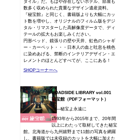
タイル」だ。もはや存在しないホテル、部屋も
数多く収められた貴重なデザイン遺産資料。
『秘宝館』と同じく、書籍版よりも大幅にカッ
ト数を増やし、オリジナルのフィルム版をデジ
タル・リマスターした高解像度データで、ディ
テールの拡大もお楽しみください。
円形ベッド、鏡張りの壁や天井、虹色のシャギ
ー・カーペット・・・日本人の血と吐息を桃色
に染めあげる、禁断のインテリアデザイン・エ
レメントのほとんどすべてが、ここにある！
SHOPコーナーへ
ROADSIDE LIBRARY vol.001
秘宝館（PDFフォーマット）
――秘宝よ永遠に
1993年から2015年まで、20年間
以上にわたって取材してきた秘宝
館。北海道から九州嬉野まで11館の写真を網羅
し、書籍版では未収録のカットを大幅に加えた