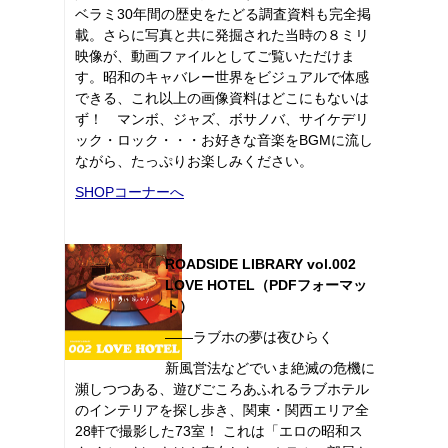
ベラミ30年間の歴史をたどる調査資料も完全掲
載。さらに写真と共に発掘された当時の８ミリ
映像が、動画ファイルとしてご覧いただけま
す。昭和のキャバレー世界をビジュアルで体感
できる、これ以上の画像資料はどこにもないは
ず！ マンボ、ジャズ、ボサノバ、サイケデリ
ック・ロック・・・お好きな音楽をBGMに流し
ながら、たっぷりお楽しみください。
SHOPコーナーへ
ROADSIDE LIBRARY vol.002
LOVE HOTEL（PDFフォーマッ
ト）
――ラブホの夢は夜ひらく
新風営法などでいま絶滅の危機に
瀕しつつある、遊びごころあふれるラブホテル
のインテリアを探し歩き、関東・関西エリア全
28軒で撮影した73室！ これは「エロの昭和ス