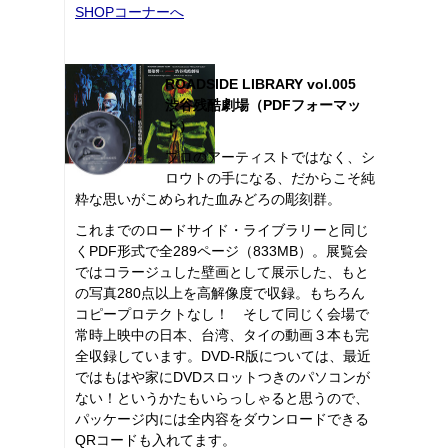
SHOPコーナーへ
ROADSIDE LIBRARY vol.005
渋谷残酷劇場（PDFフォーマッ
ト）
プロのアーティストではなく、シ
ロウトの手になる、だからこそ純
粋な思いがこめられた血みどろの彫刻群。
これまでのロードサイド・ライブラリーと同じ
くPDF形式で全289ページ（833MB）。展覧会
ではコラージュした壁画として展示した、もと
の写真280点以上を高解像度で収録。もちろん
コピープロテクトなし！ そして同じく会場で
常時上映中の日本、台湾、タイの動画３本も完
全収録しています。DVD-R版については、最近
ではもはや家にDVDスロットつきのパソコンが
ない！というかたもいらっしゃると思うので、
パッケージ内には全内容をダウンロードできる
QRコードも入れてます。