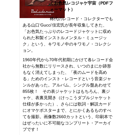
くお色気レコジャケ宇宙（PDFフ
ォーマット）
稀代のレコード・コレクターでも
ある山口‘Gucci’佳宏氏が長年収集してきた、
「お色気たっぷりのレコードジャケットに収め
られた和製インストルメンタル・ミュージッ
ク」という、キワモノ中のキワモノ・コレクシ
ョン。
1960年代から70年代初期にかけて各レコード会
社から無数にリリースされ、いつのまにか跡形
もなく消えてしまった、「夜のムードを高め
る」ためのインスト・レコードという音楽ジャ
ンルがあった。アルバム、シングル盤あわせて
855枚！ その表ジャケットはもちろん、裏ジ
ャケ、表裏見開き（けっこうダブルジャケット
仕様が多かった）、さらには歌詞・解説カード
にオマケポスターまで、とにかくあるものすべ
てを撮影。画像数2660カットという、印刷本で
はぜったいに不可能なコンプリート・アーカイ
ブです！