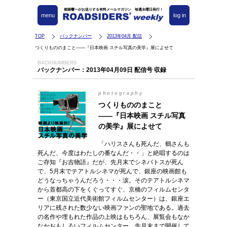
都築響一がお送りする有料メールマガジン 毎週水曜日発行！
menu
log in
TOP
バックナンバー
2013年04月 配信
つくりもののまこと――『日本映画 スチル写真の美学』展によせて
BACKNUMBERS
バックナンバー：2013年04月09日 配信号 収録
photography
つくりもののまこと
――『日本映画 スチル写真
の美学』展によせて
「ハリスさんも死んだ、鶴さんも
死んだ、今度はわたしの番なんだ・・」と絶唱するのは
ご存知『お吉物語』だが、先月末でシネパトスが死ん
で、5月末でテアトルシネマが死んで、銀座の映画館も
どうなっちゃうんだろう・・・涙。そのテアトルシネマ
から首都高の下をくぐってすぐ、京橋のフィルムセンタ
ー（東京国立近代美術館フィルムセンター）は、銀座エ
リアに残された数少ない映画ファンの聖地である。過去
の名作や埋もれた作品の上映はもちろん、展覧会もなか
なかおもしろいフィルムセンター。先月末まで開催して