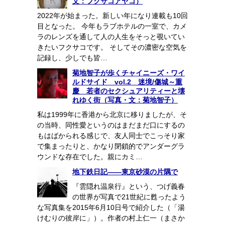
文：フクサコアヤコ）
2022年が始まった。新しい年になり連載も10回
目となった。 今年もラブホテルの一室で、カメ
ラのレンズを通して人の人生をそっと覗いてい
きたいフクサコです。 そしてその濃密な空気を
記録し、少しでも皆…
菊地智子が歩くチャイニーズ・ワイ
ルドサイド vol.2 迷境/傷城～重
慶 若者のセクシュアリティーと壊
れゆく街（写真・文：菊地智子）
私は1999年に香港から北京に移りましたが、そ
の当時、同性愛というのはまだまだ口にするの
もはばかられる感じで、友人同士でこっそり家
で集まったりと、かなり閉鎖的でアンダーグラ
ウンドな存在でした。親にカミ…
地下鉄日記――東京砂漠の片隅で
『雲隠れ温泉行』という、つげ義春
の世界が写真で21世紀に甦ったよう
な写真集を2015年6月10日号で紹介した（「湯
けむりの彼岸に」）。作者の村上仁一（まさか