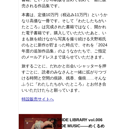
売される作品集です。
本書は、定価10万円（税込み11万円）というか
なり高価な一冊です。そして『わたしたちがい
たところ』は完成された書籍ではなく、開かれ
た電子書籍です。購入していただいたあと、い
まも旅を続けながら写真を撮り続ける天野裕氏
のもとに新作が貯まった時点で、それを「2024
年度の追加作品集」のようなかたちで、ご指定
のメールアドレスまで送らせていただきます。
旅するごとに、だれかと出会いシャッターを押
すごとに、読者のみなさんと一緒に拡がりつづ
ける時間と空間の痕跡、残香、傷痕……そんな
ふうに『わたしたちがいたところ』とお付き合
いいただけたらと願っています。
特設販売サイトへ
ROADSIDE LIBRARY vol.006
BED SIDE MUSIC――めくるめ