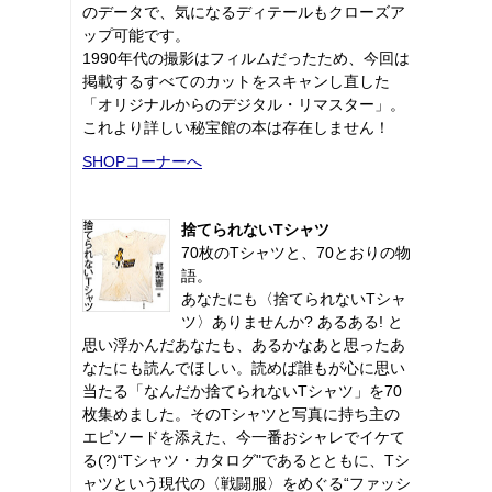
のデータで、気になるディテールもクローズア
ップ可能です。
1990年代の撮影はフィルムだったため、今回は
掲載するすべてのカットをスキャンし直した
「オリジナルからのデジタル・リマスター」。
これより詳しい秘宝館の本は存在しません！
SHOPコーナーへ
捨てられないTシャツ
70枚のTシャツと、70とおりの物
語。
あなたにも〈捨てられないTシャ
ツ〉ありませんか? あるある! と
思い浮かんだあなたも、あるかなあと思ったあ
なたにも読んでほしい。読めば誰もが心に思い
当たる「なんだか捨てられないTシャツ」を70
枚集めました。そのTシャツと写真に持ち主の
エピソードを添えた、今一番おシャレでイケて
る(?)“Tシャツ・カタログ"であるとともに、Tシ
ャツという現代の〈戦闘服〉をめぐる“ファッシ