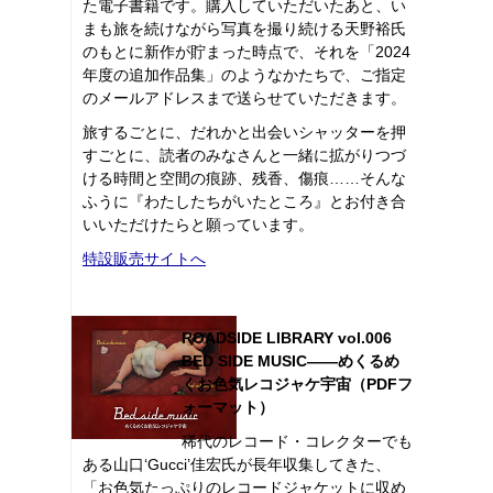
た電子書籍です。購入していただいたあと、い
まも旅を続けながら写真を撮り続ける天野裕氏
のもとに新作が貯まった時点で、それを「2024
年度の追加作品集」のようなかたちで、ご指定
のメールアドレスまで送らせていただきます。
旅するごとに、だれかと出会いシャッターを押
すごとに、読者のみなさんと一緒に拡がりつづ
ける時間と空間の痕跡、残香、傷痕……そんな
ふうに『わたしたちがいたところ』とお付き合
いいただけたらと願っています。
特設販売サイトへ
ROADSIDE LIBRARY vol.006
BED SIDE MUSIC――めくるめ
くお色気レコジャケ宇宙（PDFフ
ォーマット）
稀代のレコード・コレクターでも
ある山口‘Gucci’佳宏氏が長年収集してきた、
「お色気たっぷりのレコードジャケットに収め