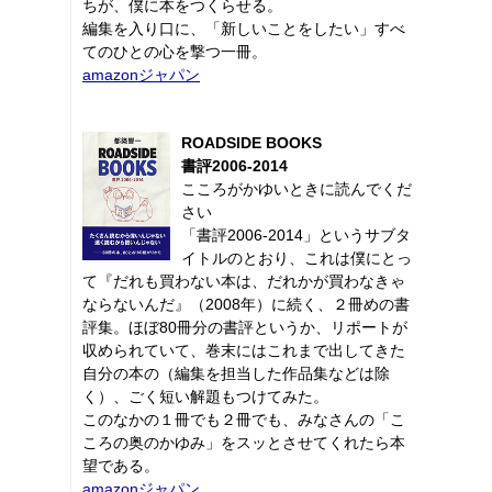
ちが、僕に本をつくらせる。
編集を入り口に、「新しいことをしたい」すべ
てのひとの心を撃つ一冊。
amazonジャパン
ROADSIDE BOOKS
書評2006-2014
こころがかゆいときに読んでくだ
さい
「書評2006-2014」というサブタ
イトルのとおり、これは僕にとっ
て『だれも買わない本は、だれかが買わなきゃ
ならないんだ』（2008年）に続く、２冊めの書
評集。ほぼ80冊分の書評というか、リポートが
収められていて、巻末にはこれまで出してきた
自分の本の（編集を担当した作品集などは除
く）、ごく短い解題もつけてみた。
このなかの１冊でも２冊でも、みなさんの「こ
ころの奥のかゆみ」をスッとさせてくれたら本
望である。
amazonジャパン