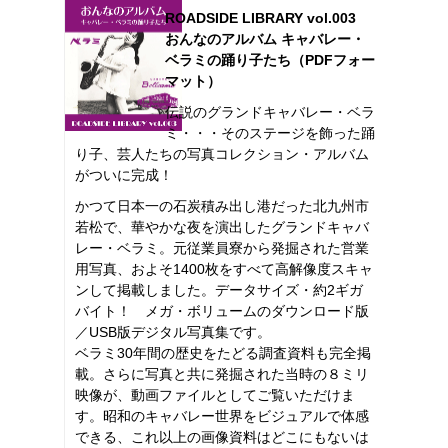
ROADSIDE LIBRARY vol.003
おんなのアルバム キャバレー・
ベラミの踊り子たち（PDFフォー
マット）
伝説のグランドキャバレー・ベラ
ミ・・・そのステージを飾った踊
り子、芸人たちの写真コレクション・アルバム
がついに完成！
かつて日本一の石炭積み出し港だった北九州市
若松で、華やかな夜を演出したグランドキャバ
レー・ベラミ。元従業員寮から発掘された営業
用写真、およそ1400枚をすべて高解像度スキャ
ンして掲載しました。データサイズ・約2ギガ
バイト！ メガ・ボリュームのダウンロード版
／USB版デジタル写真集です。
ベラミ30年間の歴史をたどる調査資料も完全掲
載。さらに写真と共に発掘された当時の８ミリ
映像が、動画ファイルとしてご覧いただけま
す。昭和のキャバレー世界をビジュアルで体感
できる、これ以上の画像資料はどこにもないは