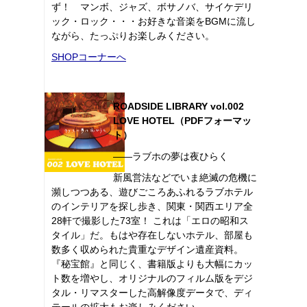
ず！ マンボ、ジャズ、ボサノバ、サイケデリ
ック・ロック・・・お好きな音楽をBGMに流し
ながら、たっぷりお楽しみください。
SHOPコーナーへ
ROADSIDE LIBRARY vol.002
LOVE HOTEL（PDFフォーマッ
ト）
――ラブホの夢は夜ひらく
新風営法などでいま絶滅の危機に
瀕しつつある、遊びごころあふれるラブホテル
のインテリアを探し歩き、関東・関西エリア全
28軒で撮影した73室！ これは「エロの昭和ス
タイル」だ。もはや存在しないホテル、部屋も
数多く収められた貴重なデザイン遺産資料。
『秘宝館』と同じく、書籍版よりも大幅にカッ
ト数を増やし、オリジナルのフィルム版をデジ
タル・リマスターした高解像度データで、ディ
テールの拡大もお楽しみください。