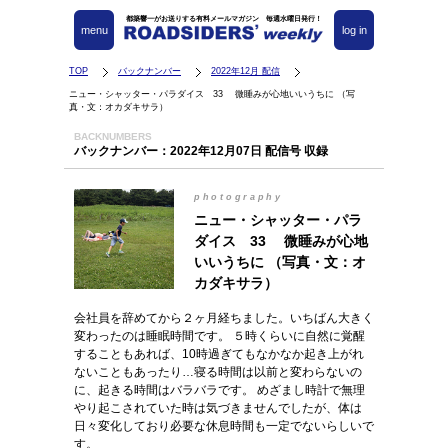
都築響一がお送りする有料メールマガジン 毎週水曜日発行！
menu
log in
TOP
バックナンバー
2022年12月 配信
ニュー・シャッター・パラダイス 33 微睡みが心地いいうちに （写
真・文：オカダキサラ）
BACKNUMBERS
バックナンバー：2022年12月07日 配信号 収録
photography
ニュー・シャッター・パラ
ダイス 33 微睡みが心地
いいうちに （写真・文：オ
カダキサラ）
会社員を辞めてから２ヶ月経ちました。いちばん大きく
変わったのは睡眠時間です。 ５時くらいに自然に覚醒
することもあれば、10時過ぎてもなかなか起き上がれ
ないこともあったり…寝る時間は以前と変わらないの
に、起きる時間はバラバラです。 めざまし時計で無理
やり起こされていた時は気づきませんでしたが、体は
日々変化しており必要な休息時間も一定でないらしいで
す。