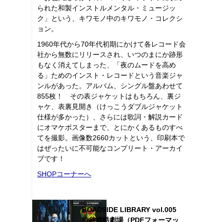
られた和製インストルメンタル・ミュージッ
ク」という、キワモノ中のキワモノ・コレクシ
ョン。
1960年代から70年代初期にかけて各レコード会
社から無数にリリースされ、いつのまにか跡形
もなく消えてしまった、「夜のムードを高め
る」ためのインスト・レコードという音楽ジャ
ンルがあった。アルバム、シングル盤あわせて
855枚！ その表ジャケットはもちろん、裏ジ
ャケ、表裏見開き（けっこうダブルジャケット
仕様が多かった）、さらには歌詞・解説カード
にオマケポスターまで、とにかくあるものすべ
てを撮影。画像数2660カットという、印刷本で
はぜったいに不可能なコンプリート・アーカイ
ブです！
SHOPコーナーへ
ROADSIDE LIBRARY vol.005
渋谷残酷劇場（PDFフォーマッ