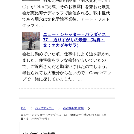
羽永光利の作品集『羽永光利一〇〇
〇』がついに完成、そのお披露目を兼ねた展覧
会が恵比寿ナディッフで開催される。戦中世代
である羽永は文化学院卒業後、アート・フォト
グラフィ…
ニュー・シャッター・パラダイス
77 通りすがりの最善 （写真・
文：オカダキサラ）
会社に勤めていた頃、仕事中によく道を訊かれ
ました。住宅街をラフな格好で歩いていたの
で、ご近所さんだと勘違いされたのでしょう。
尋ねられても大抵分からないので、Googleマッ
プで一緒に探していました。 …
TOP
バックナンバー
2022年12月 配信
ニュー・シャッター・パラダイス 33 微睡みが心地いいうちに （写
真・文：オカダキサラ）