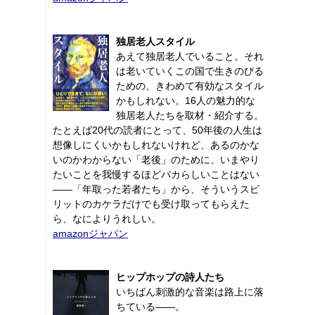
独居老人スタイル
あえて独居老人でいること。それ
は老いていくこの国で生きのびる
ための、きわめて有効なスタイル
かもしれない。16人の魅力的な
独居老人たちを取材・紹介する。
たとえば20代の読者にとって、50年後の人生は
想像しにくいかもしれないけれど、あるのかな
いのかわからない「老後」のために、いまやり
たいことを我慢するほどバカらしいことはない
――「年取った若者たち」から、そういうスピ
リットのカケラだけでも受け取ってもらえた
ら、なによりうれしい。
amazonジャパン
ヒップホップの詩人たち
いちばん刺激的な音楽は路上に落
ちている――。