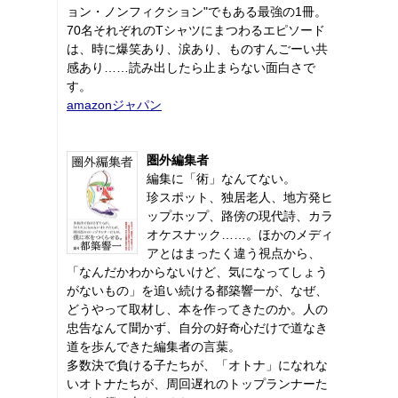
ョン・ノンフィクション"でもある最強の1冊。
70名それぞれのTシャツにまつわるエピソード
は、時に爆笑あり、涙あり、ものすんごーい共
感あり……読み出したら止まらない面白さで
す。
amazonジャパン
圏外編集者
編集に「術」なんてない。
珍スポット、独居老人、地方発ヒ
ップホップ、路傍の現代詩、カラ
オケスナック……。ほかのメディ
アとはまったく違う視点から、
「なんだかわからないけど、気になってしょう
がないもの」を追い続ける都築響一が、なぜ、
どうやって取材し、本を作ってきたのか。人の
忠告なんて聞かず、自分の好奇心だけで道なき
道を歩んできた編集者の言葉。
多数決で負ける子たちが、「オトナ」になれな
いオトナたちが、周回遅れのトップランナーた