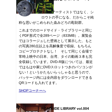
ト）
プロのアーティストではなく、シ
ロウトの手になる、だからこそ純
粋な思いがこめられた血みどろの彫刻群。
これまでのロードサイド・ライブラリーと同じ
くPDF形式で全289ページ（833MB）。展覧会
ではコラージュした壁画として展示した、もと
の写真280点以上を高解像度で収録。もちろん
コピープロテクトなし！ そして同じく会場で
常時上映中の日本、台湾、タイの動画３本も完
全収録しています。DVD-R版については、最近
ではもはや家にDVDスロットつきのパソコンが
ない！というかたもいらっしゃると思うので、
パッケージ内には全内容をダウンロードできる
QRコードも入れてます。
SHOPコーナーへ
ROADSIDE LIBRARY vol.004