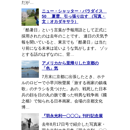
だが…
ニュー・シャッター・パラダイス
50 夏雲、引っ張り出す （写真・
文：オカダキサラ）
「酷暑日」という言葉が予報用語として正式に
採用されたのは去年のことです。 連日の天気予
報を聞いていると、東京でも「酷暑日」は当た
り前になる未来は近いような気がします。 ゾッ
とする話のはずなのに、背…
アメリカから里帰りした京都の
「色」気
7月末に京都に出張したとき、ホテ
ルのロビーで小早川秋聲展「旅する画家の鎮魂
歌」のチラシを見つけた。あの、戦死した日本
兵の顔を日の丸の旗で覆った特異な戦争画《國
之楯》で知られる日本画家。会場の京都文化
博…
『羽永光利一〇〇〇』刊行記念展
去年8月17日号で紹介した写真家・