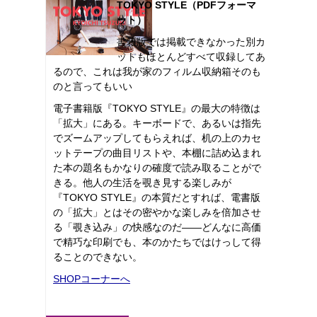
TOKYO STYLE（PDFフォーマ
ット）
書籍版では掲載できなかった別カ
ットもほとんどすべて収録してあ
るので、これは我が家のフィルム収納箱そのも
のと言ってもいい
電子書籍版『TOKYO STYLE』の最大の特徴は
「拡大」にある。キーボードで、あるいは指先
でズームアップしてもらえれば、机の上のカセ
ットテープの曲目リストや、本棚に詰め込まれ
た本の題名もかなりの確度で読み取ることがで
きる。他人の生活を覗き見する楽しみが
『TOKYO STYLE』の本質だとすれば、電書版
の「拡大」とはその密やかな楽しみを倍加させ
る「覗き込み」の快感なのだ――どんなに高価
で精巧な印刷でも、本のかたちではけっして得
ることのできない。
SHOPコーナーへ