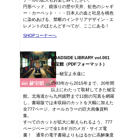
円形ベッド、鏡張りの壁や天井、虹色のシャギ
ー・カーペット・・・日本人の血と吐息を桃色
に染めあげる、禁断のインテリアデザイン・エ
レメントのほとんどすべてが、ここにある！
SHOPコーナーへ
ROADSIDE LIBRARY vol.001
秘宝館（PDFフォーマット）
――秘宝よ永遠に
1993年から2015年まで、20年間
以上にわたって取材してきた秘宝
館。北海道から九州嬉野まで11館の写真を網羅
し、書籍版では未収録のカットを大幅に加えた
全777ページ、オールカラーの巨大画像資料
集。
すべてのカットが拡大に耐えられるよう、777
ページページで全1.8ギガのメガ・サイズ電
書！ 通常の電子書籍よりもはるかに高解像度