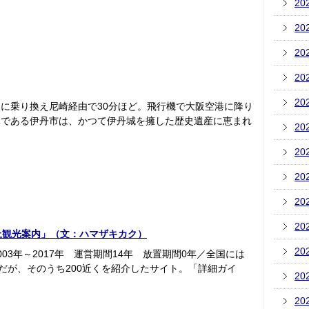
20
20
20
20
20
に乗り換え尼崎経由で30分ほど。飛行機で大阪空港に降り
元である伊丹市は、かつて伊丹城を擁した歴史遺産に恵まれ
20
20
20
20
20
上観光案内」（文：ハマザキカク）
20
03年～2017年 運営期間14年 放置期間0年／全国には
だが、そのうち200近くを紹介したサイト。「詳細ガイ
20
20