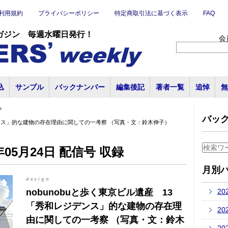
利用規約
プライバシーポリシー
特定商取引法に基づく表示
FAQ
ガジン 毎週水曜日発行！
会
込
サンプル
バックナンバー
編集後記
著者一覧
追悼
無
バッ
ジデンス」的な建物の存在理由に関しての一考察 （写真・文：鈴木伸子）
05月24日 配信号 収録
月別
design
nobunobuと歩く東京ビル遺産 13
20
「秀和レジデンス」的な建物の存在理
20
由に関しての一考察 （写真・文：鈴木