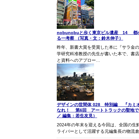
nobunobuと歩く東京ビル遺産 14
る一考察 （写真・文：鈴木伸子）
昨年、新書大賞を受賞した本に『サラ金の
学研究科准教授の先生が書いた本で、書
と資料へのアプロー…
デザインの世間体 028 特別編 『カミ
なれ！ 第6回 アートトラックの聖地で
／ 編集：若生友見）
2024年の年末を迎える今回は、全国の
ライバーとして活躍する元編集長の物流