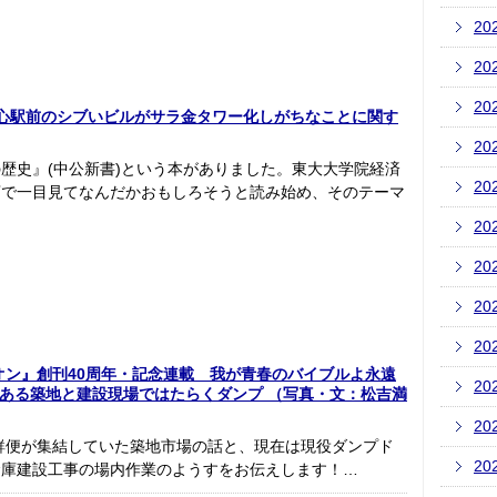
20
20
20
 都心駅前のシブいビルがサラ金タワー化しがちなことに関す
20
歴史』(中公新書)という本がありました。東大大学院経済
20
店で一目見てなんだかおもしろそうと読み始め、そのテーマ
20
20
20
20
オン』創刊40周年・記念連載 我が青春のバイブルよ永遠
20
ある築地と建設現場ではたらくダンプ （写真・文：松吉満
20
生鮮便が集結していた築地市場の話と、現在は現役ダンプド
20
倉庫建設工事の場内作業のようすをお伝えします！…