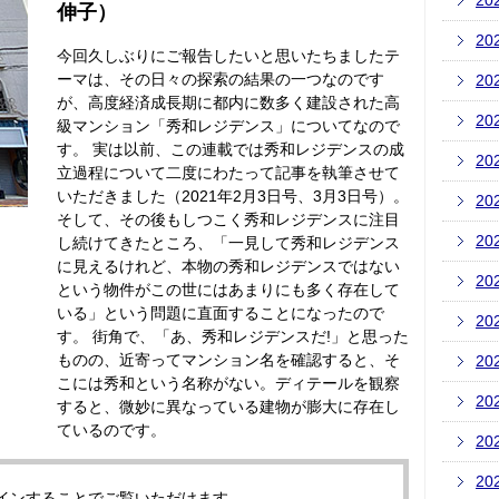
20
伸子）
20
今回久しぶりにご報告したいと思いたちましたテ
ーマは、その日々の探索の結果の一つなのです
20
が、高度経済成長期に都内に数多く建設された高
20
級マンション「秀和レジデンス」についてなので
す。 実は以前、この連載では秀和レジデンスの成
20
立過程について二度にわたって記事を執筆させて
いただきました（2021年2月3日号、3月3日号）。
20
そして、その後もしつこく秀和レジデンスに注目
20
し続けてきたところ、「一見して秀和レジデンス
に見えるけれど、本物の秀和レジデンスではない
20
という物件がこの世にはあまりにも多く存在して
いる」という問題に直面することになったので
20
す。 街角で、「あ、秀和レジデンスだ!」と思った
ものの、近寄ってマンション名を確認すると、そ
20
こには秀和という名称がない。ディテールを観察
20
すると、微妙に異なっている建物が膨大に存在し
ているのです。
20
20
インすることでご覧いただけます。