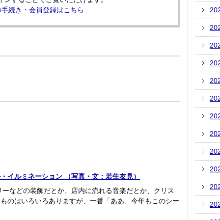
の手続き・会員登録はこちら
20
20
20
20
20
20
20
20
20
20
ル・イルミネーション （写真・文：若生友見）
20
リーなどの装飾だとか、店内に流れる音楽だとか、クリス
るものはいろいろありますが、一番「ああ、今年もこのシー
20