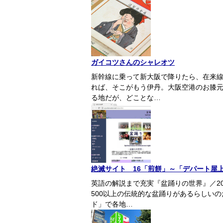
ガイコツさんのシャレオツ
新幹線に乗って新大阪で降りたら、在来線
れば、そこがもう伊丹。大阪空港のお膝
る地だが、どことな…
絶滅サイト 16「煎餅」～「デパート屋
英語の解説まで充実『盆踊りの世界』／20
500以上の伝統的な盆踊りがあるらしいの
ド」で各地…