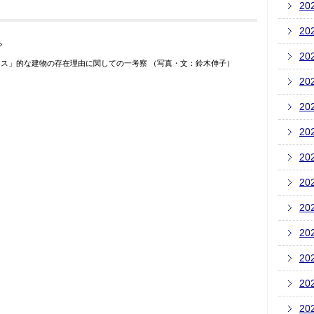
20
20
20
ジデンス」的な建物の存在理由に関しての一考察 （写真・文：鈴木伸子）
20
20
20
20
20
20
20
20
20
20