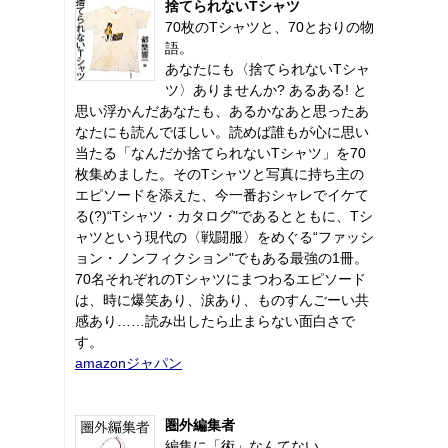
捨てられないTシャツ
70枚のTシャツと、70とおりの物
語。
あなたにも〈捨てられないTシャ
ツ〉ありませんか? あるある! と
思い浮かんだあなたも、あるかなあと思ったあ
なたにも読んでほしい。読めば誰もが心に思い
当たる「なんだか捨てられないTシャツ」を70
枚集めました。そのTシャツと写真に持ち主の
エピソードを添えた、今一番おシャレでイケて
る(?)“Tシャツ・カタログ"であるとともに、Tシ
ャツという現代の〈戦闘服〉をめぐる“ファッシ
ョン・ノンフィクション"でもある最強の1冊。
70名それぞれのTシャツにまつわるエピソード
は、時に爆笑あり、涙あり、ものすんごーい共
感あり……読み出したら止まらない面白さで
す。
amazonジャパン
圏外編集者
編集に「術」なんてない。