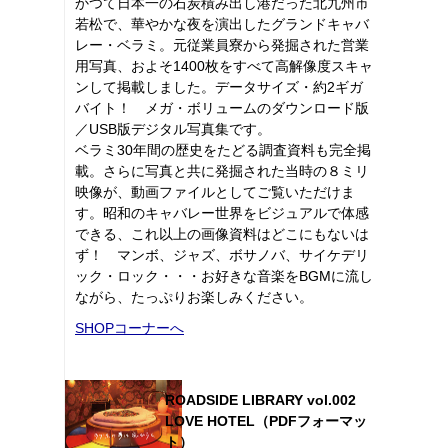
かつて日本一の石炭積み出し港だった北九州市
若松で、華やかな夜を演出したグランドキャバ
レー・ベラミ。元従業員寮から発掘された営業
用写真、およそ1400枚をすべて高解像度スキャ
ンして掲載しました。データサイズ・約2ギガ
バイト！ メガ・ボリュームのダウンロード版
／USB版デジタル写真集です。
ベラミ30年間の歴史をたどる調査資料も完全掲
載。さらに写真と共に発掘された当時の８ミリ
映像が、動画ファイルとしてご覧いただけま
す。昭和のキャバレー世界をビジュアルで体感
できる、これ以上の画像資料はどこにもないは
ず！ マンボ、ジャズ、ボサノバ、サイケデリ
ック・ロック・・・お好きな音楽をBGMに流し
ながら、たっぷりお楽しみください。
SHOPコーナーへ
ROADSIDE LIBRARY vol.002
LOVE HOTEL（PDFフォーマッ
ト）