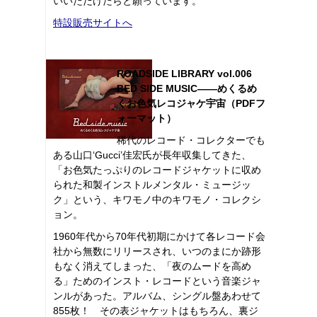
いいただけたらと願っています。
特設販売サイトへ
ROADSIDE LIBRARY vol.006
BED SIDE MUSIC――めくるめ
くお色気レコジャケ宇宙（PDFフ
ォーマット）
稀代のレコード・コレクターでも
ある山口‘Gucci’佳宏氏が長年収集してきた、
「お色気たっぷりのレコードジャケットに収め
られた和製インストルメンタル・ミュージッ
ク」という、キワモノ中のキワモノ・コレクシ
ョン。
1960年代から70年代初期にかけて各レコード会
社から無数にリリースされ、いつのまにか跡形
もなく消えてしまった、「夜のムードを高め
る」ためのインスト・レコードという音楽ジャ
ンルがあった。アルバム、シングル盤あわせて
855枚！ その表ジャケットはもちろん、裏ジ