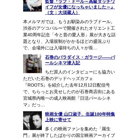
監督『ラブ・ドール～高級ダッチワ
イフが女優になっちゃいました～』
（文：大須蔵人）
本メルマガでは、もうお馴染みのラブドール。
渋谷のアツコバルーで開催されたオリエント工
業40周年記念「今と昔の愛人形」展が大きな話
題となり、入場規制がかかるほどの盛況ぶり
で、会場外には入場待ちの人々が長…
石巻のパラダイス・ガラージ――パ
ールシネマ潜入記
ちだ原人のインタビューにも協力い
ただいた石巻のデッドヘッズカフェ
『ROOTS』を紹介した去年12月12日配信号
で、ちらっとお見せしたのが石巻商店街にある
宮城県内唯一の成人映画館『日活パールシネ
マ』だっ…
映画女優 山口淑子、生誕100年特集
上映に寄せて
多くの映画ファンを集めた「羅生
門」展が終了したばかりの国立映画アーカイブ