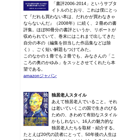
「書評2006-2014」というサブタ
イトルのとおり、これは僕にとっ
て『だれも買わない本は、だれかが買わなきゃ
ならないんだ』（2008年）に続く、２冊めの書
評集。ほぼ80冊分の書評というか、リポートが
収められていて、巻末にはこれまで出してきた
自分の本の（編集を担当した作品集などは除
く）、ごく短い解題もつけてみた。
このなかの１冊でも２冊でも、みなさんの「こ
ころの奥のかゆみ」をスッとさせてくれたら本
望である。
amazonジャパン
独居老人スタイル
あえて独居老人でいること。それ
は老いていくこの国で生きのびる
ための、きわめて有効なスタイル
かもしれない。16人の魅力的な
独居老人たちを取材・紹介する。
たとえば20代の読者にとって、50年後の人生は