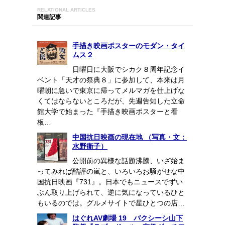
RELATIONAL ARTICLES
関連記事
手描き映画ポスターのモダン・タイ
ムス２
日曜日に大阪でシカク８周年記念イ
ベント「天才の祭典８」に参加して、本来は月
曜朝に急いで東京に帰ってメルマガを仕上げな
くてはならないところだが、先週告知した立命
館大学で始まった『手描き映画ポスターと看
板…
中国抗日映画の現在地 （写真・文：
水野衞子）
公開前の異様な話題沸騰、いざ始ま
ってみれば酷評の嵐と、いろいろお騒がせな中
国抗日映画『731』。日本でもニュースでずい
ぶん取り上げられて、逆に気になっているひと
もいるのでは。グルメサイトで星ひとつの店…
はぐれAV劇場 19 バクシーシ山下