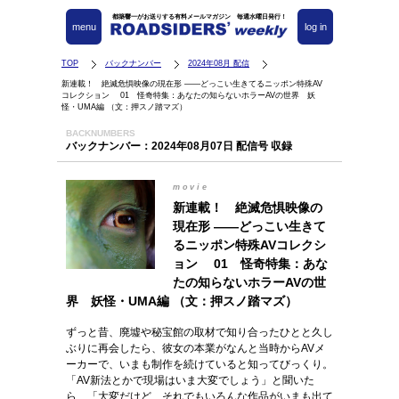
都築響一がお送りする有料メールマガジン 毎週水曜日発行！
menu
log in
TOP
バックナンバー
2024年08月 配信
新連載！ 絶滅危惧映像の現在形 ――どっこい生きてるニッポン特殊AV
コレクション 01 怪奇特集：あなたの知らないホラーAVの世界 妖
怪・UMA編 （文：押スノ踏マズ）
BACKNUMBERS
バックナンバー：2024年08月07日 配信号 収録
movie
新連載！ 絶滅危惧映像の
現在形 ――どっこい生きて
るニッポン特殊AVコレクシ
ョン 01 怪奇特集：あな
たの知らないホラーAVの世
界 妖怪・UMA編 （文：押スノ踏マズ）
ずっと昔、廃墟や秘宝館の取材で知り合ったひとと久し
ぶりに再会したら、彼女の本業がなんと当時からAVメ
ーカーで、いまも制作を続けていると知ってびっくり。
「AV新法とかで現場はいま大変でしょう」と聞いた
ら、「大変だけど、それでもいろんな作品がいまも出て