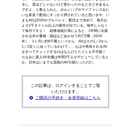
るし、昔ほどじゃないけど変わったのもときどきあるん
ですよ」と教えられた。ポルノハブやマイファンズみた
いな産直？配信にすっかり押されていると思いきや、い
まもAVはDVDやブルーレイ、配信まで含めて、毎月お
よそ2千タイトル以上の新作が出ている。毎年じゃなく
て毎月ですよ！ 総務省統計局によると、1年間に出版
される本が書籍・雑誌などあわせて約7万冊（2019
年）、1ヶ月に約6千冊というから、AVはその1／3から
1／2近くに迫っているわけで……もはや発表されるAV
をすべてチェックするのはなんびとたりとも不可能！
ちなみに新人AV女優は年間3千人がデビューしていると
か。日本はいまでも屈指のAV大国だったのだ。
この記事は、ログインすることでご覧
いただけます。
ご購読の手続き・会員登録はこちら