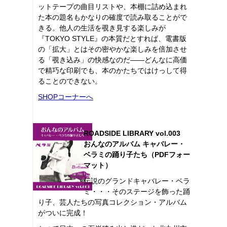
ットテープの曲目リストや、本棚に詰め込まれ
た本の題名もかなりの確度で読み取ることがで
きる。他人の生活を覗き見する楽しみが
『TOKYO STYLE』の本質だとすれば、電書版
の「拡大」とはその密やかな楽しみを倍加させ
る「覗き込み」の快感なのだ――どんなに高価
で精巧な印刷でも、本のかたちではけっして得
ることのできない。
SHOPコーナーへ
ROADSIDE LIBRARY vol.003
おんなのアルバム キャバレー・
ベラミの踊り子たち（PDFフォー
マット）
伝説のグランドキャバレー・ベラ
ミ・・・そのステージを飾った踊
り子、芸人たちの写真コレクション・アルバム
がついに完成！