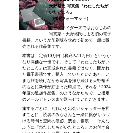
天野裕氏 写真集『わたしたちが
いたところ』
（PDFフォーマット）
ロードサイダーズではおなじみの
写真家・天野裕氏による初の電子
書籍。というか印刷版を含めて初めて一般に販
売される作品集です。
本書は、定価10万円（税込み11万円）というか
なり高価な一冊です。そして『わたしたちがい
たところ』は完成された書籍ではなく、開かれ
た電子書籍です。購入していただいたあと、い
まも旅を続けながら写真を撮り続ける天野裕氏
のもとに新作が貯まった時点で、それを「2024
年度の追加作品集」のようなかたちで、ご指定
のメールアドレスまで送らせていただきます。
旅するごとに、だれかと出会いシャッターを押
すごとに、読者のみなさんと一緒に拡がりつづ
ける時間と空間の痕跡、残香、傷痕……そんな
ふうに『わたしたちがいたところ』とお付き合