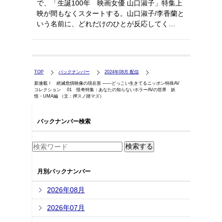
で、「生誕100年 映画女優 山口淑子」特集上
映が間もなくスタートする。山口淑子/李香蘭と
いう名前に、どれだけのひとが反応してく…
TOP
バックナンバー
2024年08月 配信
新連載！ 絶滅危惧映像の現在形 ――どっこい生きてるニッポン特殊AV
コレクション 01 怪奇特集：あなたの知らないホラーAVの世界 妖
怪・UMA編 （文：押スノ踏マズ）
バックナンバー検索
月別バックナンバー
2026年08月
2026年07月