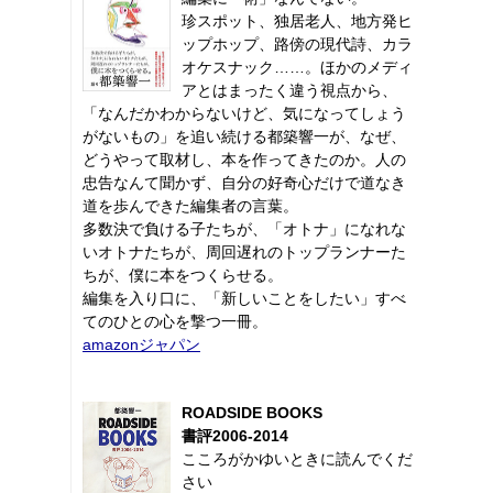
珍スポット、独居老人、地方発ヒ
ップホップ、路傍の現代詩、カラ
オケスナック……。ほかのメディ
アとはまったく違う視点から、
「なんだかわからないけど、気になってしょう
がないもの」を追い続ける都築響一が、なぜ、
どうやって取材し、本を作ってきたのか。人の
忠告なんて聞かず、自分の好奇心だけで道なき
道を歩んできた編集者の言葉。
多数決で負ける子たちが、「オトナ」になれな
いオトナたちが、周回遅れのトップランナーた
ちが、僕に本をつくらせる。
編集を入り口に、「新しいことをしたい」すべ
てのひとの心を撃つ一冊。
amazonジャパン
ROADSIDE BOOKS
書評2006-2014
こころがかゆいときに読んでくだ
さい