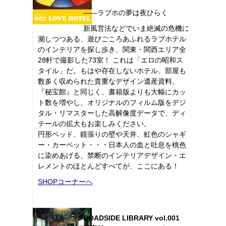
――ラブホの夢は夜ひらく
新風営法などでいま絶滅の危機に
瀕しつつある、遊びごころあふれるラブホテル
のインテリアを探し歩き、関東・関西エリア全
28軒で撮影した73室！ これは「エロの昭和ス
タイル」だ。もはや存在しないホテル、部屋も
数多く収められた貴重なデザイン遺産資料。
『秘宝館』と同じく、書籍版よりも大幅にカッ
ト数を増やし、オリジナルのフィルム版をデジ
タル・リマスターした高解像度データで、ディ
テールの拡大もお楽しみください。
円形ベッド、鏡張りの壁や天井、虹色のシャギ
ー・カーペット・・・日本人の血と吐息を桃色
に染めあげる、禁断のインテリアデザイン・エ
レメントのほとんどすべてが、ここにある！
SHOPコーナーへ
ROADSIDE LIBRARY vol.001