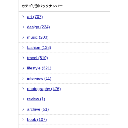
カテゴリ別バックナンバー
art (707)
design (224)
music (203)
fashion (138)
travel (810)
lifestyle (321)
interview (11)
photography (476)
review (1)
archive (51)
book (107)