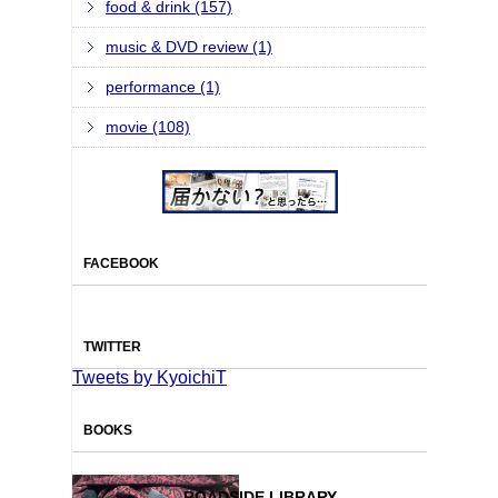
food & drink (157)
music & DVD review (1)
performance (1)
movie (108)
FACEBOOK
TWITTER
Tweets by KyoichiT
BOOKS
ROADSIDE LIBRARY