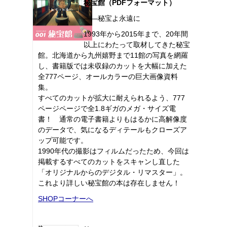
秘宝館（PDFフォーマット）
――秘宝よ永遠に
1993年から2015年まで、20年間
以上にわたって取材してきた秘宝
館。北海道から九州嬉野まで11館の写真を網羅
し、書籍版では未収録のカットを大幅に加えた
全777ページ、オールカラーの巨大画像資料
集。
すべてのカットが拡大に耐えられるよう、777
ページページで全1.8ギガのメガ・サイズ電
書！ 通常の電子書籍よりもはるかに高解像度
のデータで、気になるディテールもクローズア
ップ可能です。
1990年代の撮影はフィルムだったため、今回は
掲載するすべてのカットをスキャンし直した
「オリジナルからのデジタル・リマスター」。
これより詳しい秘宝館の本は存在しません！
SHOPコーナーへ