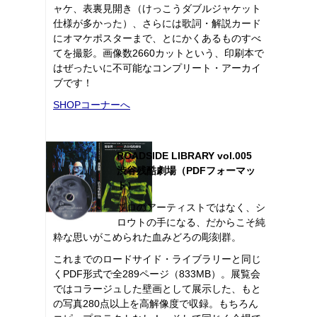
ャケ、表裏見開き（けっこうダブルジャケット
仕様が多かった）、さらには歌詞・解説カード
にオマケポスターまで、とにかくあるものすべ
てを撮影。画像数2660カットという、印刷本で
はぜったいに不可能なコンプリート・アーカイ
ブです！
SHOPコーナーへ
ROADSIDE LIBRARY vol.005
渋谷残酷劇場（PDFフォーマッ
ト）
プロのアーティストではなく、シ
ロウトの手になる、だからこそ純
粋な思いがこめられた血みどろの彫刻群。
これまでのロードサイド・ライブラリーと同じ
くPDF形式で全289ページ（833MB）。展覧会
ではコラージュした壁画として展示した、もと
の写真280点以上を高解像度で収録。もちろん