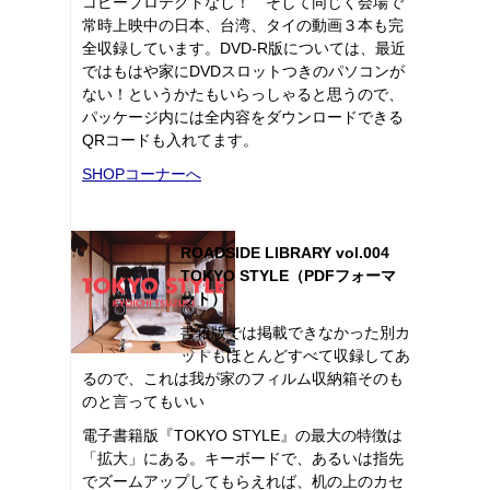
コピープロテクトなし！ そして同じく会場で
常時上映中の日本、台湾、タイの動画３本も完
全収録しています。DVD-R版については、最近
ではもはや家にDVDスロットつきのパソコンが
ない！というかたもいらっしゃると思うので、
パッケージ内には全内容をダウンロードできる
QRコードも入れてます。
SHOPコーナーへ
ROADSIDE LIBRARY vol.004
TOKYO STYLE（PDFフォーマ
ット）
書籍版では掲載できなかった別カ
ットもほとんどすべて収録してあ
るので、これは我が家のフィルム収納箱そのも
のと言ってもいい
電子書籍版『TOKYO STYLE』の最大の特徴は
「拡大」にある。キーボードで、あるいは指先
でズームアップしてもらえれば、机の上のカセ