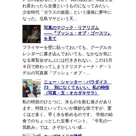
れ変わったら女優というものになってみたい。
少女時代「ガラスの仮面」という漫画に夢中に
なった。北島マヤという天…
写真のマジック・リアリズム
――『ブッシュ・オブ・ゴースツ』
を見て
フライヤーを壁に貼っておいても、グーグルカ
レンダーに書き込んでおいても、なかなか気に
なる展覧会ぜんぶには行ききれない。この11月
８日で終わってしまうクリスティーナ・デ・ミ
デルの写真展『ブッシュ・オブ・…
ニュー・シャッター・パラダイス
73 別になくてもいい、私の特技
（写真・文：オカダキサラ）
私の特技のひとつに、水ものを飲む速さがあり
ます。特技といっていいか微妙な技ですが、驚
くほど多く、早く水を飲めるのです。 学校の給
食でのちょっとした定番イベント、「牛乳の一
気飲み」では、さぞかしいい成…