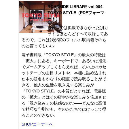
ROADSIDE LIBRARY vol.004
TOKYO STYLE（PDFフォーマ
ット）
書籍版では掲載できなかった別カ
ットもほとんどすべて収録してあ
るので、これは我が家のフィルム収納箱そのも
のと言ってもいい
電子書籍版『TOKYO STYLE』の最大の特徴は
「拡大」にある。キーボードで、あるいは指先
でズームアップしてもらえれば、机の上のカセ
ットテープの曲目リストや、本棚に詰め込まれ
た本の題名もかなりの確度で読み取ることがで
きる。他人の生活を覗き見する楽しみが
『TOKYO STYLE』の本質だとすれば、電書版
の「拡大」とはその密やかな楽しみを倍加させ
る「覗き込み」の快感なのだ――どんなに高価
で精巧な印刷でも、本のかたちではけっして得
ることのできない。
SHOPコーナーへ