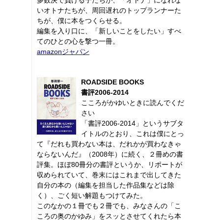
いオトナたちが、周回遅れのトップランナーた
ちが、僕に本をつくらせる。
編集を入り口に、「新しいことをしたい」すべ
てのひとの心を撃つ一冊。
amazonジャパン
ROADSIDE BOOKS
書評2006-2014
こころがかゆいときに読んでくだ
さい
「書評2006-2014」というサブタ
イトルのとおり、これは僕にとっ
て『だれも買わない本は、だれかが買わなきゃ
ならないんだ』（2008年）に続く、２冊めの書
評集。ほぼ80冊分の書評というか、リポートが
収められていて、巻末にはこれまで出してきた
自分の本の（編集を担当した作品集などは除
く）、ごく短い解題もつけてみた。
このなかの１冊でも２冊でも、みなさんの「こ
ころの奥のかゆみ」をスッとさせてくれたら本