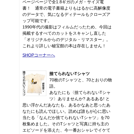
ページページで全1.8ギガのメガ・サイズ電
書！ 通常の電子書籍よりもはるかに高解像度
のデータで、気になるディテールもクローズア
ップ可能です。
1990年代の撮影はフィルムだったため、今回は
掲載するすべてのカットをスキャンし直した
「オリジナルからのデジタル・リマスター」。
これより詳しい秘宝館の本は存在しません！
SHOPコーナーへ
捨てられないTシャツ
70枚のTシャツと、70とおりの物
語。
あなたにも〈捨てられないTシャ
ツ〉ありませんか? あるある! と
思い浮かんだあなたも、あるかなあと思ったあ
なたにも読んでほしい。読めば誰もが心に思い
当たる「なんだか捨てられないTシャツ」を70
枚集めました。そのTシャツと写真に持ち主の
エピソードを添えた、今一番おシャレでイケて