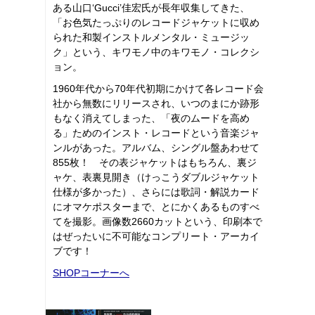
ある山口‘Gucci’佳宏氏が長年収集してきた、
「お色気たっぷりのレコードジャケットに収め
られた和製インストルメンタル・ミュージッ
ク」という、キワモノ中のキワモノ・コレクシ
ョン。
1960年代から70年代初期にかけて各レコード会
社から無数にリリースされ、いつのまにか跡形
もなく消えてしまった、「夜のムードを高め
る」ためのインスト・レコードという音楽ジャ
ンルがあった。アルバム、シングル盤あわせて
855枚！ その表ジャケットはもちろん、裏ジ
ャケ、表裏見開き（けっこうダブルジャケット
仕様が多かった）、さらには歌詞・解説カード
にオマケポスターまで、とにかくあるものすべ
てを撮影。画像数2660カットという、印刷本で
はぜったいに不可能なコンプリート・アーカイ
ブです！
SHOPコーナーへ