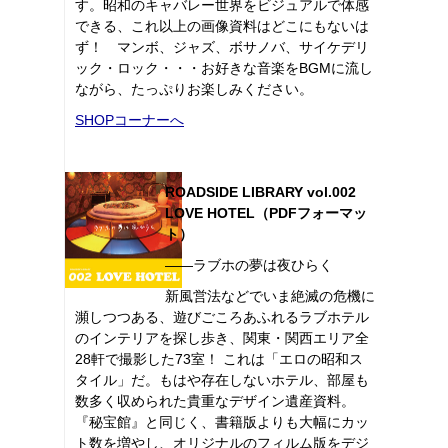
す。昭和のキャバレー世界をビジュアルで体感
できる、これ以上の画像資料はどこにもないは
ず！ マンボ、ジャズ、ボサノバ、サイケデリ
ック・ロック・・・お好きな音楽をBGMに流し
ながら、たっぷりお楽しみください。
SHOPコーナーへ
ROADSIDE LIBRARY vol.002
LOVE HOTEL（PDFフォーマッ
ト）
――ラブホの夢は夜ひらく
新風営法などでいま絶滅の危機に
瀕しつつある、遊びごころあふれるラブホテル
のインテリアを探し歩き、関東・関西エリア全
28軒で撮影した73室！ これは「エロの昭和ス
タイル」だ。もはや存在しないホテル、部屋も
数多く収められた貴重なデザイン遺産資料。
『秘宝館』と同じく、書籍版よりも大幅にカッ
ト数を増やし、オリジナルのフィルム版をデジ