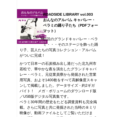
ROADSIDE LIBRARY vol.003
おんなのアルバム キャバレー・
ベラミの踊り子たち（PDFフォー
マット）
伝説のグランドキャバレー・ベラ
ミ・・・そのステージを飾った踊
り子、芸人たちの写真コレクション・アルバム
がついに完成！
かつて日本一の石炭積み出し港だった北九州市
若松で、華やかな夜を演出したグランドキャバ
レー・ベラミ。元従業員寮から発掘された営業
用写真、およそ1400枚をすべて高解像度スキャ
ンして掲載しました。データサイズ・約2ギガ
バイト！ メガ・ボリュームのダウンロード版
／USB版デジタル写真集です。
ベラミ30年間の歴史をたどる調査資料も完全掲
載。さらに写真と共に発掘された当時の８ミリ
映像が、動画ファイルとしてご覧いただけま