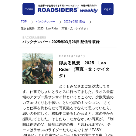
都築響一がお送りする有料メールマガジン 毎週水曜日発行！
menu
log in
TOP
バックナンバー
2025年03月 配信
隙ある風景 2025 Lao Rider （写真・文：ケイタタ）
BACKNUMBERS
バックナンバー：2025年03月26日 配信号 収録
photography
隙ある風景 2025 Lao
Rider （写真・文：ケイタ
タ）
どうもみなさまご無沙汰してま
す。仕事でちょいとラオスに行ってました。ラオス最南
端のアタプー県サンサイ郡というところで、少数民族の
カフェづくりお手伝い、という謎のミッション。 さく
っと仕事を終わらせて写真撮るぞなんて思っていたら、
思いの外忙しく、移動中に撮るしかねえと、車の中から
撮影してました。そしたら、なかなかいい写真が。「制
限は創造の父、締切は創造の母」と言われますが。 テ
ーマはラオスのライダーたちなんですが「EASY
RIDER」より自由でイージー！Warの往年の名曲「Low