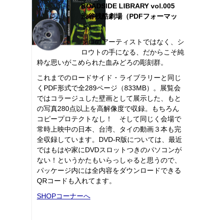
ROADSIDE LIBRARY vol.005
渋谷残酷劇場（PDFフォーマッ
ト）
プロのアーティストではなく、シ
ロウトの手になる、だからこそ純
粋な思いがこめられた血みどろの彫刻群。
これまでのロードサイド・ライブラリーと同じ
くPDF形式で全289ページ（833MB）。展覧会
ではコラージュした壁画として展示した、もと
の写真280点以上を高解像度で収録。もちろん
コピープロテクトなし！ そして同じく会場で
常時上映中の日本、台湾、タイの動画３本も完
全収録しています。DVD-R版については、最近
ではもはや家にDVDスロットつきのパソコンが
ない！というかたもいらっしゃると思うので、
パッケージ内には全内容をダウンロードできる
QRコードも入れてます。
SHOPコーナーへ