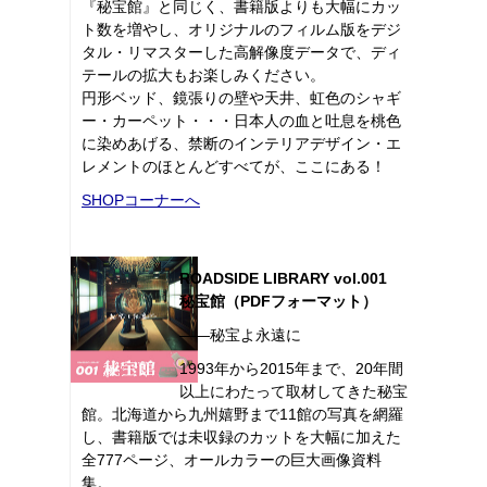
『秘宝館』と同じく、書籍版よりも大幅にカッ
ト数を増やし、オリジナルのフィルム版をデジ
タル・リマスターした高解像度データで、ディ
テールの拡大もお楽しみください。
円形ベッド、鏡張りの壁や天井、虹色のシャギ
ー・カーペット・・・日本人の血と吐息を桃色
に染めあげる、禁断のインテリアデザイン・エ
レメントのほとんどすべてが、ここにある！
SHOPコーナーへ
ROADSIDE LIBRARY vol.001
秘宝館（PDFフォーマット）
――秘宝よ永遠に
1993年から2015年まで、20年間
以上にわたって取材してきた秘宝
館。北海道から九州嬉野まで11館の写真を網羅
し、書籍版では未収録のカットを大幅に加えた
全777ページ、オールカラーの巨大画像資料
集。