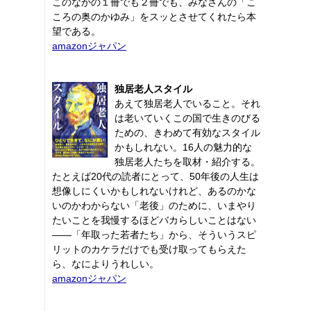
このなかの１冊でも２冊でも、みなさんの「こ
ころの奥のかゆみ」をスッとさせてくれたら本
望である。
amazonジャパン
独居老人スタイル
あえて独居老人でいること。それ
は老いていくこの国で生きのびる
ための、きわめて有効なスタイル
かもしれない。16人の魅力的な
独居老人たちを取材・紹介する。
たとえば20代の読者にとって、50年後の人生は
想像しにくいかもしれないけれど、あるのかな
いのかわからない「老後」のために、いまやり
たいことを我慢するほどバカらしいことはない
――「年取った若者たち」から、そういうスピ
リットのカケラだけでも受け取ってもらえた
ら、なによりうれしい。
amazonジャパン