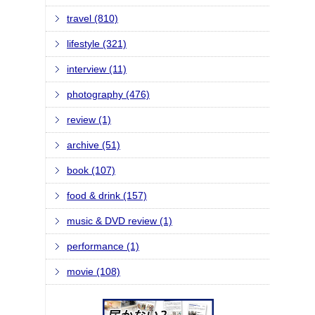
travel (810)
lifestyle (321)
interview (11)
photography (476)
review (1)
archive (51)
book (107)
food & drink (157)
music & DVD review (1)
performance (1)
movie (108)