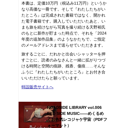
本書は、定価10万円（税込み11万円）というか
なり高価な一冊です。そして『わたしたちがい
たところ』は完成された書籍ではなく、開かれ
た電子書籍です。購入していただいたあと、い
まも旅を続けながら写真を撮り続ける天野裕氏
のもとに新作が貯まった時点で、それを「2024
年度の追加作品集」のようなかたちで、ご指定
のメールアドレスまで送らせていただきます。
旅するごとに、だれかと出会いシャッターを押
すごとに、読者のみなさんと一緒に拡がりつづ
ける時間と空間の痕跡、残香、傷痕……そんな
ふうに『わたしたちがいたところ』とお付き合
いいただけたらと願っています。
特設販売サイトへ
ROADSIDE LIBRARY vol.006
BED SIDE MUSIC――めくるめ
くお色気レコジャケ宇宙（PDFフ
ォーマット）