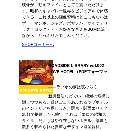
映像が、動画ファイルとしてご覧いただけま
す。昭和のキャバレー世界をビジュアルで体感
できる、これ以上の画像資料はどこにもないは
ず！ マンボ、ジャズ、ボサノバ、サイケデリ
ック・ロック・・・お好きな音楽をBGMに流し
ながら、たっぷりお楽しみください。
SHOPコーナーへ
ROADSIDE LIBRARY vol.002
LOVE HOTEL（PDFフォーマッ
ト）
――ラブホの夢は夜ひらく
新風営法などでいま絶滅の危機に
瀕しつつある、遊びごころあふれるラブホテル
のインテリアを探し歩き、関東・関西エリア全
28軒で撮影した73室！ これは「エロの昭和ス
タイル」だ。もはや存在しないホテル、部屋も
数多く収められた貴重なデザイン遺産資料。