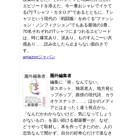
エピソードを添えた、今一番おシャレでイケて
る(?)“Tシャツ・カタログ"であるとともに、Tシ
ャツという現代の〈戦闘服〉をめぐる“ファッシ
ョン・ノンフィクション"でもある最強の1冊。
70名それぞれのTシャツにまつわるエピソード
は、時に爆笑あり、涙あり、ものすんごーい共
感あり……読み出したら止まらない面白さで
す。
amazonジャパン
圏外編集者
編集に「術」なんてない。
珍スポット、独居老人、地方発ヒ
ップホップ、路傍の現代詩、カラ
オケスナック……。ほかのメディ
アとはまったく違う視点から、
「なんだかわからないけど、気になってしょう
がないもの」を追い続ける都築響一が、なぜ、
どうやって取材し、本を作ってきたのか。人の
忠告なんて聞かず、自分の好奇心だけで道なき