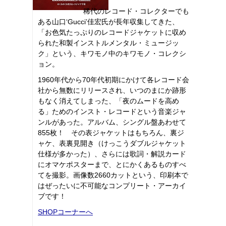
稀代のレコード・コレクターでも
ある山口‘Gucci’佳宏氏が長年収集してきた、
「お色気たっぷりのレコードジャケットに収め
られた和製インストルメンタル・ミュージッ
ク」という、キワモノ中のキワモノ・コレクシ
ョン。
1960年代から70年代初期にかけて各レコード会
社から無数にリリースされ、いつのまにか跡形
もなく消えてしまった、「夜のムードを高め
る」ためのインスト・レコードという音楽ジャ
ンルがあった。アルバム、シングル盤あわせて
855枚！ その表ジャケットはもちろん、裏ジ
ャケ、表裏見開き（けっこうダブルジャケット
仕様が多かった）、さらには歌詞・解説カード
にオマケポスターまで、とにかくあるものすべ
てを撮影。画像数2660カットという、印刷本で
はぜったいに不可能なコンプリート・アーカイ
ブです！
SHOPコーナーへ