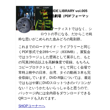
ROADSIDE LIBRARY vol.005
渋谷残酷劇場（PDFフォーマッ
ト）
プロのアーティストではなく、シ
ロウトの手になる、だからこそ純
粋な思いがこめられた血みどろの彫刻群。
これまでのロードサイド・ライブラリーと同じ
くPDF形式で全289ページ（833MB）。展覧会
ではコラージュした壁画として展示した、もと
の写真280点以上を高解像度で収録。もちろん
コピープロテクトなし！ そして同じく会場で
常時上映中の日本、台湾、タイの動画３本も完
全収録しています。DVD-R版については、最近
ではもはや家にDVDスロットつきのパソコンが
ない！というかたもいらっしゃると思うので、
パッケージ内には全内容をダウンロードできる
QRコードも入れてます。
SHOPコーナーへ