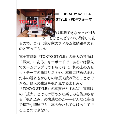
ROADSIDE LIBRARY vol.004
TOKYO STYLE（PDFフォーマ
ット）
書籍版では掲載できなかった別カ
ットもほとんどすべて収録してあ
るので、これは我が家のフィルム収納箱そのも
のと言ってもいい
電子書籍版『TOKYO STYLE』の最大の特徴は
「拡大」にある。キーボードで、あるいは指先
でズームアップしてもらえれば、机の上のカセ
ットテープの曲目リストや、本棚に詰め込まれ
た本の題名もかなりの確度で読み取ることがで
きる。他人の生活を覗き見する楽しみが
『TOKYO STYLE』の本質だとすれば、電書版
の「拡大」とはその密やかな楽しみを倍加させ
る「覗き込み」の快感なのだ――どんなに高価
で精巧な印刷でも、本のかたちではけっして得
ることのできない。