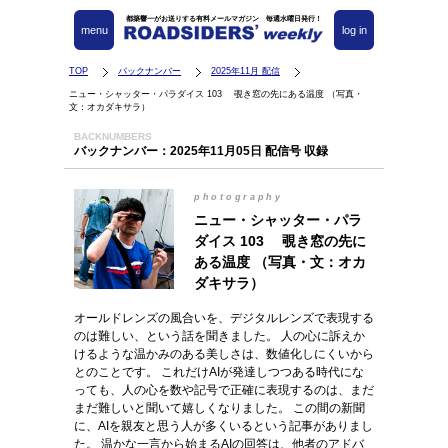
都築響一がお送りする有料メールマガジン 毎週水曜日発行！
menu
log in
TOP
バックナンバー
2025年11月 配信
ニュー・シャッター・パラダイス 103 覗き窓の先にある温度 （写真・
文：オカダキサラ）
BACKNUMBERS
バックナンバー：2025年11月05日 配信号 収録
photography
ニュー・シャッター・パラ
ダイス 103 覗き窓の先に
ある温度 （写真・文：オカ
ダキサラ）
オールドレンズの風合いを、デジタルレンズで表現する
のは難しい、という話を聞きました。 人の心に訴えか
けるような温かみのある美しさは、数値化しにくいから
とのことです。 これだけAIが発達しつつある時代にな
っても、人の心を数や記号で正確に表現するのは、まだ
まだ難しいと聞いて嬉しくなりました。 この間の新聞
に、AIを親友と思う人が多くいるという記事がありまし
た。 温かな一言から始まるAIの回答は、他者のアドバ