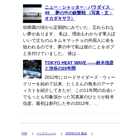
ニュー・シャッター・パラダイス
49 夢の中の銃撃戦 （写真・文：
オカダキサラ）
幼稚園の頃から定期的にみていた、忘れられな
い夢があります。 私は、理由もわからず軍人ぽ
いいで立ちのムキムキマッチョの外国人に命を
狙われるのです。夢の中で私は彼のことをボブ
と名付けていました。 彼は…
TOKYO HEAT WAVE ――鈴木信彦
と渋谷の20年間
2012年にロードサイダーズ・ウィー
クリーを始めて以来、たくさんの無名のアーテ
ィストを紹介してきたが、この11年間の出会い
でもっとも印象深かった写真家のひとりが鈴木
信彦。最初は創刊した年の2012年、…
TOP
バックナンバー
2025年11月 配信