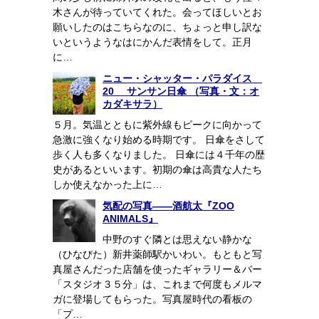
木さんが待っていてくれた。会ってほしいとお
願いしたのはこちらなのに、ちょっと申し訳な
いというようなはにかんだ表情をして。正月
に…
ニュー・シャッター・パラダイス
20 サンサン日傘 （写真・文：オ
カダキサラ）
５月。気温とともに紫外線もピークに向かって
急激に強くなり始める時期です。 日傘をさして
歩く人も多くなりました。 日傘には４千年の歴
史があるといいます。初期の傘は高貴な人たち
しか使えなかった上に…
気配の写真――酒航太『ZOO
ANIMALS』
中野のすぐ隣とは思えない静かな
（ひなびた）新井薬師駅かいわい。もともと写
真屋さんだった店舗を使ったギャラリー＆バー
「スタジオ３５分」は、これまで何度もメルマ
ガに登場してもらった。写真屋時代の看板の
「プ…