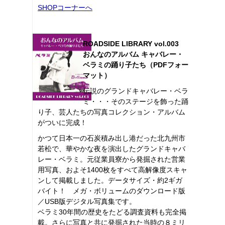
SHOPコーナーへ
ROADSIDE LIBRARY vol.003
おんなのアルバム キャバレー・
ベラミの踊り子たち（PDFフォー
マット）
伝説のグランドキャバレー・ベラ
ミ・・・そのステージを飾った踊
り子、芸人たちの写真コレクション・アルバム
がついに完成！
かつて日本一の石炭積み出し港だった北九州市
若松で、華やかな夜を演出したグランドキャバ
レー・ベラミ。元従業員寮から発掘された営業
用写真、およそ1400枚をすべて高解像度スキャ
ンして掲載しました。データサイズ・約2ギガ
バイト！ メガ・ボリュームのダウンロード版
／USB版デジタル写真集です。
ベラミ30年間の歴史をたどる調査資料も完全掲
載。さらに写真と共に発掘された当時の８ミリ