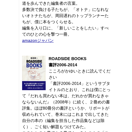
道を歩んできた編集者の言葉。
多数決で負ける子たちが、「オトナ」になれな
いオトナたちが、周回遅れのトップランナーた
ちが、僕に本をつくらせる。
編集を入り口に、「新しいことをしたい」すべ
てのひとの心を撃つ一冊。
amazonジャパン
ROADSIDE BOOKS
書評2006-2014
こころがかゆいときに読んでくだ
さい
「書評2006-2014」というサブタ
イトルのとおり、これは僕にとっ
て『だれも買わない本は、だれかが買わなきゃ
ならないんだ』（2008年）に続く、２冊めの書
評集。ほぼ80冊分の書評というか、リポートが
収められていて、巻末にはこれまで出してきた
自分の本の（編集を担当した作品集などは除
く）、ごく短い解題もつけてみた。