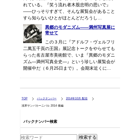
れている。『笑う流れ者木股忠明の思いで』
――ひっそりすぎて、そんな展覧会があること
すら知らないひとがほとんどだろうし…
異郷のモダニズム――満州写真展に
寄せて
この３月に『アドルフ・ヴェルフリ
二萬五千頁の王国』展記念トークをやらせても
らった名古屋市美術館で、いま『異郷のモダニ
ズム―満州写真全史―』という珍しい展覧会が
開催中だ（６月25日まで）。会期末近くに…
TOP
バックナンバー
2014年10月 配信
浅草サンバカーニバル 2014 後編
バックナンバー検索