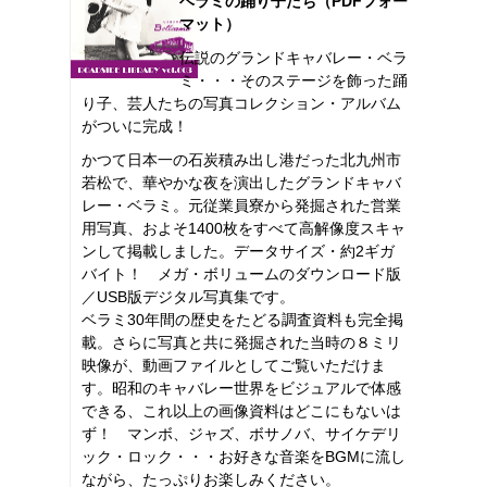
ベラミの踊り子たち（PDFフォー
マット）
伝説のグランドキャバレー・ベラ
ミ・・・そのステージを飾った踊
り子、芸人たちの写真コレクション・アルバム
がついに完成！
かつて日本一の石炭積み出し港だった北九州市
若松で、華やかな夜を演出したグランドキャバ
レー・ベラミ。元従業員寮から発掘された営業
用写真、およそ1400枚をすべて高解像度スキャ
ンして掲載しました。データサイズ・約2ギガ
バイト！ メガ・ボリュームのダウンロード版
／USB版デジタル写真集です。
ベラミ30年間の歴史をたどる調査資料も完全掲
載。さらに写真と共に発掘された当時の８ミリ
映像が、動画ファイルとしてご覧いただけま
す。昭和のキャバレー世界をビジュアルで体感
できる、これ以上の画像資料はどこにもないは
ず！ マンボ、ジャズ、ボサノバ、サイケデリ
ック・ロック・・・お好きな音楽をBGMに流し
ながら、たっぷりお楽しみください。