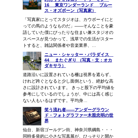
16 東京ワンダーランド ブルー
ス・オズボーン（写真家）
「写真家にとってスタジオは、カウボーイにと
っての馬のようなものだ」――そんなことを豪
語していた僕にぴったりな住まい兼スタジオの
スペースが見つかって、浅草での生活がスター
トすると、雑誌関係者や音楽業界、…
ニュー・シャッター・パラダイス
44 またぐぎり （写真・文：オカ
ダキサラ）
道路沿いに設置されている柵は視界を遮らず、
けれど跨ぐとなると少し面倒という、絶妙な高
さに設計されています。 きっと股下の平均値を
参考にしているのでしょうが、中には高く感じ
ない人もいるはずです。平均身…
笑う流れ者――アンダーグラウン
ド・フォトグラファー木股忠明の世
界
仙台、新宿ゴールデン街、神奈川県綱島・・・
同時多発的に小さな写真展が、ひっそりと開か