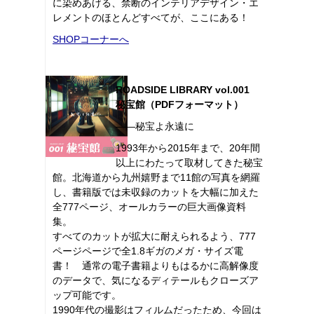
に染めあげる、禁断のインテリアデザイン・エ
レメントのほとんどすべてが、ここにある！
SHOPコーナーへ
ROADSIDE LIBRARY vol.001
秘宝館（PDFフォーマット）
――秘宝よ永遠に
1993年から2015年まで、20年間
以上にわたって取材してきた秘宝
館。北海道から九州嬉野まで11館の写真を網羅
し、書籍版では未収録のカットを大幅に加えた
全777ページ、オールカラーの巨大画像資料
集。
すべてのカットが拡大に耐えられるよう、777
ページページで全1.8ギガのメガ・サイズ電
書！ 通常の電子書籍よりもはるかに高解像度
のデータで、気になるディテールもクローズア
ップ可能です。
1990年代の撮影はフィルムだったため、今回は