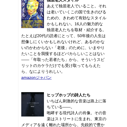
あえて独居老人でいること。それ
は老いていくこの国で生きのびる
ための、きわめて有効なスタイル
かもしれない。16人の魅力的な
独居老人たちを取材・紹介する。
たとえば20代の読者にとって、50年後の人生は
想像しにくいかもしれないけれど、あるのかな
いのかわからない「老後」のために、いまやり
たいことを我慢するほどバカらしいことはない
――「年取った若者たち」から、そういうスピ
リットのカケラだけでも受け取ってもらえた
ら、なによりうれしい。
amazonジャパン
ヒップホップの詩人たち
いちばん刺激的な音楽は路上に落
ちている――。
咆哮する現代詩人の肖像。その音
楽はストリートに生まれ、東京の
メディアを遠く離れた場所から、先鋭的で豊か