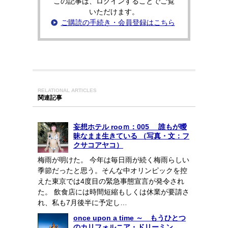
この記事は、ログインすることでご覧
いただけます。
ご購読の手続き・会員登録はこちら
RELATIONAL ARTICLES
関連記事
妄想ホテル rooｍ：005 誰もが曖
昧なまま生きている （写真・文：フ
クサコアヤコ）
梅雨が明けた。 今年は毎日雨が続く梅雨らしい
季節だったと思う。そんな中オリンピックを控
えた東京では4度目の緊急事態宣言が発令され
た。 飲食店には時間短縮もしくは休業が要請さ
れ、私も7月後半に予定し…
once upon a time ～ もうひとつ
のカリフォルニア・ドリーミン