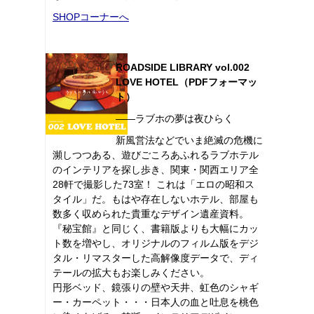
SHOPコーナーへ
ROADSIDE LIBRARY vol.002
LOVE HOTEL（PDFフォーマッ
ト）
――ラブホの夢は夜ひらく
新風営法などでいま絶滅の危機に
瀕しつつある、遊びごころあふれるラブホテル
のインテリアを探し歩き、関東・関西エリア全
28軒で撮影した73室！ これは「エロの昭和ス
タイル」だ。もはや存在しないホテル、部屋も
数多く収められた貴重なデザイン遺産資料。
『秘宝館』と同じく、書籍版よりも大幅にカッ
ト数を増やし、オリジナルのフィルム版をデジ
タル・リマスターした高解像度データで、ディ
テールの拡大もお楽しみください。
円形ベッド、鏡張りの壁や天井、虹色のシャギ
ー・カーペット・・・日本人の血と吐息を桃色