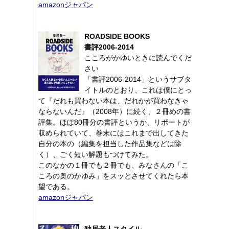
amazonジャパン
ROADSIDE BOOKS
書評2006-2014
こころがかゆいときに読んでくだ
さい
「書評2006-2014」というサブタ
イトルのとおり、これは僕にとっ
て『だれも買わない本は、だれかが買わなきゃ
ならないんだ』（2008年）に続く、２冊めの書
評集。ほぼ80冊分の書評というか、リポートが
収められていて、巻末にはこれまで出してきた
自分の本の（編集を担当した作品集などは除
く）、ごく短い解題もつけてみた。
このなかの１冊でも２冊でも、みなさんの「こ
ころの奥のかゆみ」をスッとさせてくれたら本
望である。
amazonジャパン
独居老人スタイル