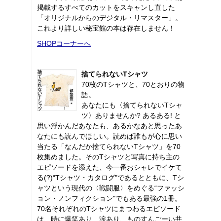
掲載するすべてのカットをスキャンし直した
「オリジナルからのデジタル・リマスター」。
これより詳しい秘宝館の本は存在しません！
SHOPコーナーへ
捨てられないTシャツ
70枚のTシャツと、70とおりの物
語。
あなたにも〈捨てられないTシャ
ツ〉ありませんか? あるある! と
思い浮かんだあなたも、あるかなあと思ったあ
なたにも読んでほしい。読めば誰もが心に思い
当たる「なんだか捨てられないTシャツ」を70
枚集めました。そのTシャツと写真に持ち主の
エピソードを添えた、今一番おシャレでイケて
る(?)“Tシャツ・カタログ"であるとともに、Tシ
ャツという現代の〈戦闘服〉をめぐる“ファッシ
ョン・ノンフィクション"でもある最強の1冊。
70名それぞれのTシャツにまつわるエピソード
は、時に爆笑あり、涙あり、ものすんごーい共