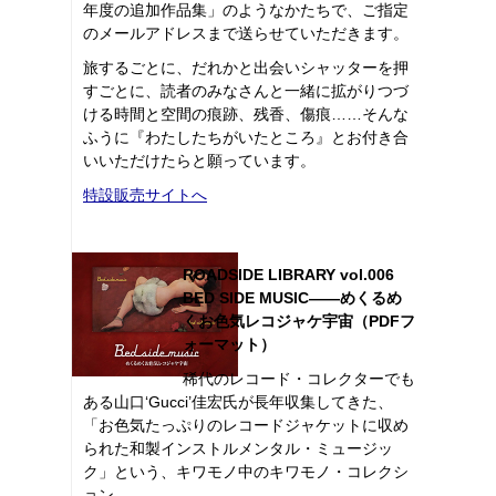
年度の追加作品集」のようなかたちで、ご指定
のメールアドレスまで送らせていただきます。
旅するごとに、だれかと出会いシャッターを押
すごとに、読者のみなさんと一緒に拡がりつづ
ける時間と空間の痕跡、残香、傷痕……そんな
ふうに『わたしたちがいたところ』とお付き合
いいただけたらと願っています。
特設販売サイトへ
ROADSIDE LIBRARY vol.006
BED SIDE MUSIC――めくるめ
くお色気レコジャケ宇宙（PDFフ
ォーマット）
稀代のレコード・コレクターでも
ある山口‘Gucci’佳宏氏が長年収集してきた、
「お色気たっぷりのレコードジャケットに収め
られた和製インストルメンタル・ミュージッ
ク」という、キワモノ中のキワモノ・コレクシ
ョン。