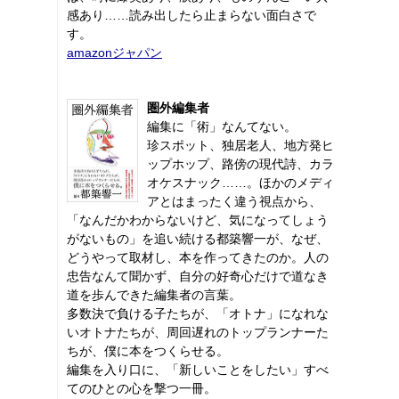
感あり……読み出したら止まらない面白さで
す。
amazonジャパン
圏外編集者
編集に「術」なんてない。
珍スポット、独居老人、地方発ヒ
ップホップ、路傍の現代詩、カラ
オケスナック……。ほかのメディ
アとはまったく違う視点から、
「なんだかわからないけど、気になってしょう
がないもの」を追い続ける都築響一が、なぜ、
どうやって取材し、本を作ってきたのか。人の
忠告なんて聞かず、自分の好奇心だけで道なき
道を歩んできた編集者の言葉。
多数決で負ける子たちが、「オトナ」になれな
いオトナたちが、周回遅れのトップランナーた
ちが、僕に本をつくらせる。
編集を入り口に、「新しいことをしたい」すべ
てのひとの心を撃つ一冊。