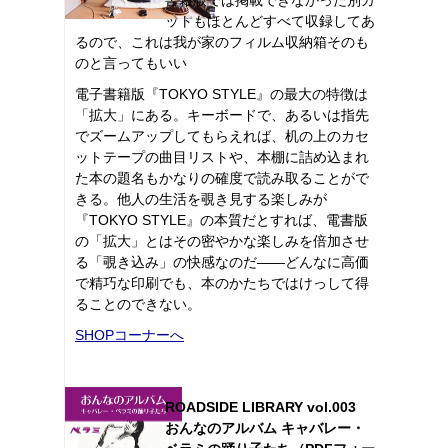
ットもほとんどすべて収録してあ
るので、これは我が家のフィルム収納箱そのも
のと言ってもいい
電子書籍版『TOKYO STYLE』の最大の特徴は
「拡大」にある。キーボードで、あるいは指先
でズームアップしてもらえれば、机の上のカセ
ットテープの曲目リストや、本棚に詰め込まれ
た本の題名もかなりの確度で読み取ることがで
きる。他人の生活を覗き見する楽しみが
『TOKYO STYLE』の本質だとすれば、電書版
の「拡大」とはその密やかな楽しみを倍加させ
る「覗き込み」の快感なのだ――どんなに高価
で精巧な印刷でも、本のかたちではけっして得
ることのできない。
SHOPコーナーへ
ROADSIDE LIBRARY vol.003
おんなのアルバム キャバレー・