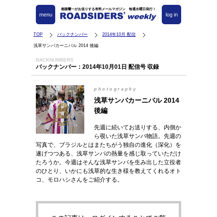
都築響一がお送りする有料メールマガジン 毎週水曜日発行！
menu
log in
TOP
バックナンバー
2014年10月 配信
浅草サンバカーニバル 2014 後編
BACKNUMBERS
バックナンバー：2014年10月01日 配信号 収録
photography
浅草サンバカーニバル 2014
後編
先週に続いてお送りする、内側か
ら覗いた浅草サンバ物語。先週の
写真で、ブラジルとはまたちがう独自の進化（深化）を
遂げつつある、浅草サンバの熱量を感じ取っていただけ
たろうか。今週はそんな浅草サンバを生み出した立役者
のひとり、いかにも浅草的な生き様を教えてくれるオト
コ、モロハシさんをご紹介する。