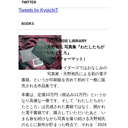
TWITTER
Tweets by KyoichiT
BOOKS
ROADSIDE LIBRARY
天野裕氏 写真集『わたしたちが
いたところ』
（PDFフォーマット）
ロードサイダーズではおなじみの
写真家・天野裕氏による初の電子
書籍。というか印刷版を含めて初めて一般に販
売される作品集です。
本書は、定価10万円（税込み11万円）というか
なり高価な一冊です。そして『わたしたちがい
たところ』は完成された書籍ではなく、開かれ
た電子書籍です。購入していただいたあと、い
まも旅を続けながら写真を撮り続ける天野裕氏
のもとに新作が貯まった時点で、それを「2024