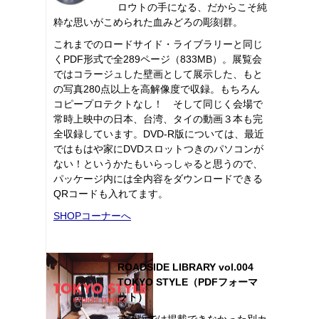
ロウトの手になる、だからこそ純
粋な思いがこめられた血みどろの彫刻群。
これまでのロードサイド・ライブラリーと同じ
くPDF形式で全289ページ（833MB）。展覧会
ではコラージュした壁画として展示した、もと
の写真280点以上を高解像度で収録。もちろん
コピープロテクトなし！ そして同じく会場で
常時上映中の日本、台湾、タイの動画３本も完
全収録しています。DVD-R版については、最近
ではもはや家にDVDスロットつきのパソコンが
ない！というかたもいらっしゃると思うので、
パッケージ内には全内容をダウンロードできる
QRコードも入れてます。
SHOPコーナーへ
ROADSIDE LIBRARY vol.004
TOKYO STYLE（PDFフォーマ
ット）
書籍版では掲載できなかった別カ