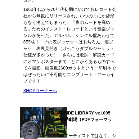
1960年代から70年代初期にかけて各レコード会
社から無数にリリースされ、いつのまにか跡形
もなく消えてしまった、「夜のムードを高め
る」ためのインスト・レコードという音楽ジャ
ンルがあった。アルバム、シングル盤あわせて
855枚！ その表ジャケットはもちろん、裏ジ
ャケ、表裏見開き（けっこうダブルジャケット
仕様が多かった）、さらには歌詞・解説カード
にオマケポスターまで、とにかくあるものすべ
てを撮影。画像数2660カットという、印刷本で
はぜったいに不可能なコンプリート・アーカイ
ブです！
SHOPコーナーへ
ROADSIDE LIBRARY vol.005
渋谷残酷劇場（PDFフォーマッ
ト）
プロのアーティストではなく、シ