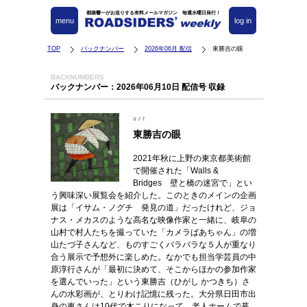
都築響一がお送りする有料メールマガジン 毎週水曜日発行！
menu
log in
TOP
バックナンバー
2026年06月 配信
東勝吉の眼
BACKNUMBERS
バックナンバー：2026年06月10日 配信号 収録
art
東勝吉の眼
2021年秋に上野の東京都美術館
で開催された「Walls &
Bridges 壁と橋の迷宮で」とい
う興味深い展覧会を紹介した。このときのメインの企画
展は「イサム・ノグチ 発見の道」だったけれど、ジョ
ナス・メカスのような高名な映像作家と一緒に、岐阜の
山村で村人たちを撮っていた「カメラばあちゃん」の増
山たづ子さんなど、ものすごくバラバラな５人が重なり
合う展示で予想外に楽しめた。なかでも担当学芸員の中
原淳行さんが「最初に決めて、そこからほかの参加作家
を選んでいった」という東勝吉（ひがし かつきち）さ
んの水彩画が、とりわけ記憶に残った。大分県日田市出
身の東さんは10代で木こりになって、老人ホームで暮