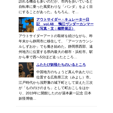
訪れる機会も多いのだが、市内を歩いていると
自転車に乗った風変わりな「パンダ」をよく目
にすることがあった。もちろん、そ…
アウトサイダー・キュレーター日
記 vol.48 鴨江ヴンダーカンマー
（写真・文：櫛野展正）
アウトサイダーアートの取材を続けながら、昨
年末から静岡市に移住して、「アーツカウンシ
ルしずおか」でも働き始めた。静岡県西部、遠
州地方に位置する県内最大の都市・浜松市。駅
から車で西へ5分ほど走ったところ…
ふたたび妖怪たちのいるところ
中国地方のちょうど真ん中あたりに
位置する広島県三次（みよし）市。
江戸時代から浅野藩の城下町として栄えた三次
が「もののけのまち」として町おこしをはか
り、2019年に開館したのが湯本豪一記念 日本
妖怪博物…