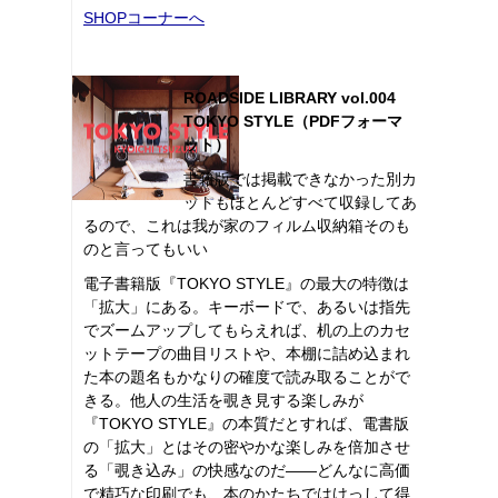
SHOPコーナーへ
ROADSIDE LIBRARY vol.004
TOKYO STYLE（PDFフォーマ
ット）
書籍版では掲載できなかった別カ
ットもほとんどすべて収録してあ
るので、これは我が家のフィルム収納箱そのも
のと言ってもいい
電子書籍版『TOKYO STYLE』の最大の特徴は
「拡大」にある。キーボードで、あるいは指先
でズームアップしてもらえれば、机の上のカセ
ットテープの曲目リストや、本棚に詰め込まれ
た本の題名もかなりの確度で読み取ることがで
きる。他人の生活を覗き見する楽しみが
『TOKYO STYLE』の本質だとすれば、電書版
の「拡大」とはその密やかな楽しみを倍加させ
る「覗き込み」の快感なのだ――どんなに高価
で精巧な印刷でも、本のかたちではけっして得