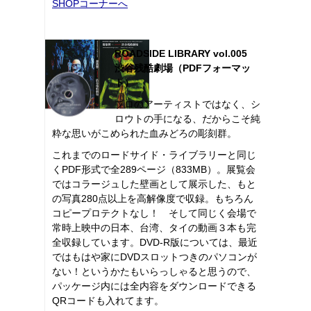
SHOPコーナーへ
ROADSIDE LIBRARY vol.005
渋谷残酷劇場（PDFフォーマッ
ト）
プロのアーティストではなく、シ
ロウトの手になる、だからこそ純
粋な思いがこめられた血みどろの彫刻群。
これまでのロードサイド・ライブラリーと同じ
くPDF形式で全289ページ（833MB）。展覧会
ではコラージュした壁画として展示した、もと
の写真280点以上を高解像度で収録。もちろん
コピープロテクトなし！ そして同じく会場で
常時上映中の日本、台湾、タイの動画３本も完
全収録しています。DVD-R版については、最近
ではもはや家にDVDスロットつきのパソコンが
ない！というかたもいらっしゃると思うので、
パッケージ内には全内容をダウンロードできる
QRコードも入れてます。