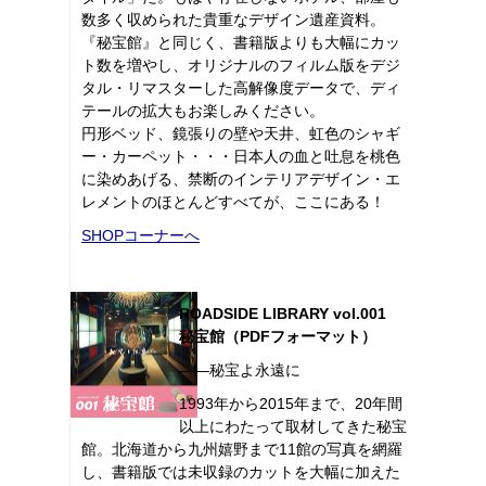
数多く収められた貴重なデザイン遺産資料。
『秘宝館』と同じく、書籍版よりも大幅にカッ
ト数を増やし、オリジナルのフィルム版をデジ
タル・リマスターした高解像度データで、ディ
テールの拡大もお楽しみください。
円形ベッド、鏡張りの壁や天井、虹色のシャギ
ー・カーペット・・・日本人の血と吐息を桃色
に染めあげる、禁断のインテリアデザイン・エ
レメントのほとんどすべてが、ここにある！
SHOPコーナーへ
ROADSIDE LIBRARY vol.001
秘宝館（PDFフォーマット）
――秘宝よ永遠に
1993年から2015年まで、20年間
以上にわたって取材してきた秘宝
館。北海道から九州嬉野まで11館の写真を網羅
し、書籍版では未収録のカットを大幅に加えた