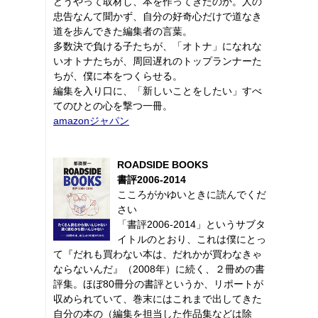
どうやって取材し、本を作ってきたのか。人の
忠告なんて聞かず、自分の好奇心だけで道なき
道を歩んできた編集者の言葉。
多数決で負ける子たちが、「オトナ」になれな
いオトナたちが、周回遅れのトップランナーた
ちが、僕に本をつくらせる。
編集を入り口に、「新しいことをしたい」すべ
てのひとの心を撃つ一冊。
amazonジャパン
ROADSIDE BOOKS
書評2006-2014
こころがかゆいときに読んでくだ
さい
「書評2006-2014」というサブタ
イトルのとおり、これは僕にとっ
て『だれも買わない本は、だれかが買わなきゃ
ならないんだ』（2008年）に続く、２冊めの書
評集。ほぼ80冊分の書評というか、リポートが
収められていて、巻末にはこれまで出してきた
自分の本の（編集を担当した作品集などは除