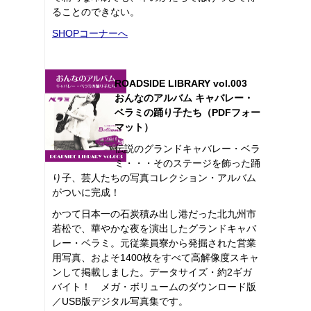
ることのできない。
SHOPコーナーへ
ROADSIDE LIBRARY vol.003
おんなのアルバム キャバレー・
ベラミの踊り子たち（PDFフォー
マット）
伝説のグランドキャバレー・ベラ
ミ・・・そのステージを飾った踊
り子、芸人たちの写真コレクション・アルバム
がついに完成！
かつて日本一の石炭積み出し港だった北九州市
若松で、華やかな夜を演出したグランドキャバ
レー・ベラミ。元従業員寮から発掘された営業
用写真、およそ1400枚をすべて高解像度スキャ
ンして掲載しました。データサイズ・約2ギガ
バイト！ メガ・ボリュームのダウンロード版
／USB版デジタル写真集です。