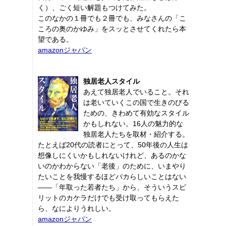
く）、ごく短い解題もつけてみた。
このなかの１冊でも２冊でも、みなさんの「こ
ころの奥のかゆみ」をスッとさせてくれたら本
望である。
amazonジャパン
独居老人スタイル
あえて独居老人でいること。それ
は老いていくこの国で生きのびる
ための、きわめて有効なスタイル
かもしれない。16人の魅力的な
独居老人たちを取材・紹介する。
たとえば20代の読者にとって、50年後の人生は
想像しにくいかもしれないけれど、あるのかな
いのかわからない「老後」のために、いまやり
たいことを我慢するほどバカらしいことはない
――「年取った若者たち」から、そういうスピ
リットのカケラだけでも受け取ってもらえた
ら、なによりうれしい。
amazonジャパン