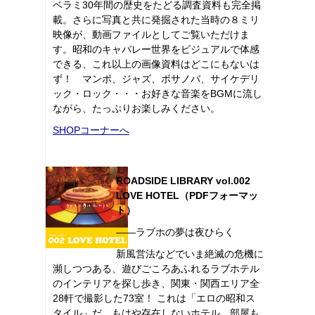
ベラミ30年間の歴史をたどる調査資料も完全掲
載。さらに写真と共に発掘された当時の８ミリ
映像が、動画ファイルとしてご覧いただけま
す。昭和のキャバレー世界をビジュアルで体感
できる、これ以上の画像資料はどこにもないは
ず！ マンボ、ジャズ、ボサノバ、サイケデリ
ック・ロック・・・お好きな音楽をBGMに流し
ながら、たっぷりお楽しみください。
SHOPコーナーへ
ROADSIDE LIBRARY vol.002
LOVE HOTEL（PDFフォーマッ
ト）
――ラブホの夢は夜ひらく
新風営法などでいま絶滅の危機に
瀕しつつある、遊びごころあふれるラブホテル
のインテリアを探し歩き、関東・関西エリア全
28軒で撮影した73室！ これは「エロの昭和ス
タイル」だ。もはや存在しないホテル、部屋も