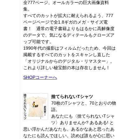
全777ページ、オールカラーの巨大画像資料
集。
すべてのカットが拡大に耐えられるよう、777
ページページで全1.8ギガのメガ・サイズ電
書！ 通常の電子書籍よりもはるかに高解像度
のデータで、気になるディテールもクローズア
ップ可能です。
1990年代の撮影はフィルムだったため、今回は
掲載するすべてのカットをスキャンし直した
「オリジナルからのデジタル・リマスター」。
これより詳しい秘宝館の本は存在しません！
SHOPコーナーへ
捨てられないTシャツ
70枚のTシャツと、70とおりの物
語。
あなたにも〈捨てられないTシャ
ツ〉ありませんか? あるある! と
思い浮かんだあなたも、あるかなあと思ったあ
なたにも読んでほしい。読めば誰もが心に思い