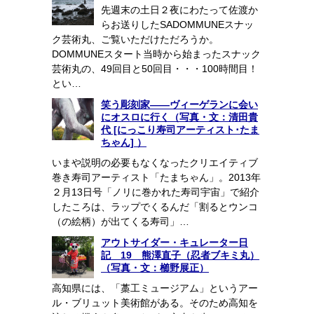
先週末の土日２夜にわたって佐渡か
らお送りしたSADOMMUNEスナッ
ク芸術丸、ご覧いただけただろうか。
DOMMUNEスタート当時から始まったスナック
芸術丸の、49回目と50回目・・・100時間目！
とい…
笑う彫刻家――ヴィーゲランに会い
にオスロに行く（写真・文：清田貴
代 [にっこり寿司アーティスト･たま
ちゃん] ）
いまや説明の必要もなくなったクリエイティブ
巻き寿司アーティスト「たまちゃん」。2013年
２月13日号「ノリに巻かれた寿司宇宙」で紹介
したころは、ラップでくるんだ「割るとウンコ
（の絵柄）が出てくる寿司」…
アウトサイダー・キュレーター日
記 19 熊澤直子（忍者ブキミ丸）
（写真・文：櫛野展正）
高知県には、「藁工ミュージアム」というアー
ル・ブリュット美術館がある。そのため高知を