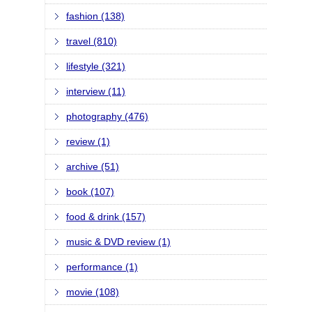
fashion (138)
travel (810)
lifestyle (321)
interview (11)
photography (476)
review (1)
archive (51)
book (107)
food & drink (157)
music & DVD review (1)
performance (1)
movie (108)