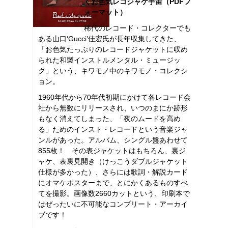
くお色気レコジャケ宇宙（PDFフ
ォーマット）
稀代のレコード・コレクターでも
ある山口‘Gucci’佳宏氏が長年収集してきた、
「お色気たっぷりのレコードジャケットに収め
られた和製インストルメンタル・ミュージッ
ク」という、キワモノ中のキワモノ・コレクシ
ョン。
1960年代から70年代初期にかけて各レコード会
社から無数にリリースされ、いつのまにか跡形
もなく消えてしまった、「夜のムードを高め
る」ためのインスト・レコードという音楽ジャ
ンルがあった。アルバム、シングル盤あわせて
855枚！ その表ジャケットはもちろん、裏ジ
ャケ、表裏見開き（けっこうダブルジャケット
仕様が多かった）、さらには歌詞・解説カード
にオマケポスターまで、とにかくあるものすべ
てを撮影。画像数2660カットという、印刷本で
はぜったいに不可能なコンプリート・アーカイ
ブです！