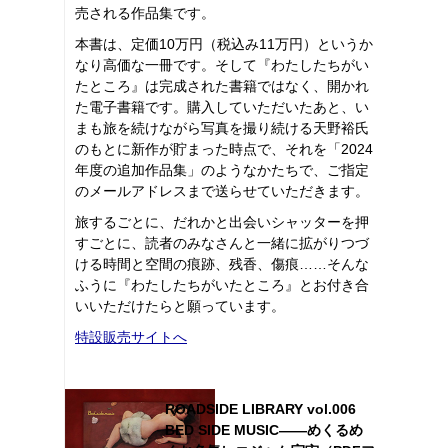
売される作品集です。
本書は、定価10万円（税込み11万円）というか
なり高価な一冊です。そして『わたしたちがい
たところ』は完成された書籍ではなく、開かれ
た電子書籍です。購入していただいたあと、い
まも旅を続けながら写真を撮り続ける天野裕氏
のもとに新作が貯まった時点で、それを「2024
年度の追加作品集」のようなかたちで、ご指定
のメールアドレスまで送らせていただきます。
旅するごとに、だれかと出会いシャッターを押
すごとに、読者のみなさんと一緒に拡がりつづ
ける時間と空間の痕跡、残香、傷痕……そんな
ふうに『わたしたちがいたところ』とお付き合
いいただけたらと願っています。
特設販売サイトへ
ROADSIDE LIBRARY vol.006
BED SIDE MUSIC――めくるめ