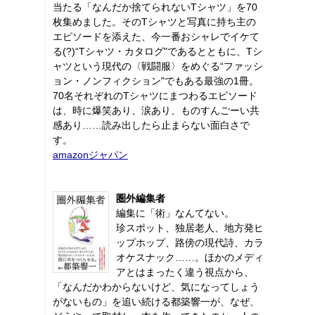
当たる「なんだか捨てられないTシャツ」を70
枚集めました。そのTシャツと写真に持ち主の
エピソードを添えた、今一番おシャレでイケて
る(?)“Tシャツ・カタログ"であるとともに、Tシ
ャツという現代の〈戦闘服〉をめぐる“ファッシ
ョン・ノンフィクション"でもある最強の1冊。
70名それぞれのTシャツにまつわるエピソード
は、時に爆笑あり、涙あり、ものすんごーい共
感あり……読み出したら止まらない面白さで
す。
amazonジャパン
圏外編集者
編集に「術」なんてない。
珍スポット、独居老人、地方発ヒ
ップホップ、路傍の現代詩、カラ
オケスナック……。ほかのメディ
アとはまったく違う視点から、
「なんだかわからないけど、気になってしょう
がないもの」を追い続ける都築響一が、なぜ、