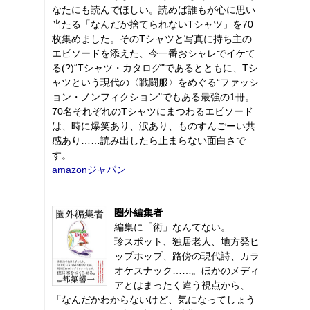
なたにも読んでほしい。読めば誰もが心に思い
当たる「なんだか捨てられないTシャツ」を70
枚集めました。そのTシャツと写真に持ち主の
エピソードを添えた、今一番おシャレでイケて
る(?)“Tシャツ・カタログ"であるとともに、Tシ
ャツという現代の〈戦闘服〉をめぐる“ファッシ
ョン・ノンフィクション"でもある最強の1冊。
70名それぞれのTシャツにまつわるエピソード
は、時に爆笑あり、涙あり、ものすんごーい共
感あり……読み出したら止まらない面白さで
す。
amazonジャパン
圏外編集者
編集に「術」なんてない。
珍スポット、独居老人、地方発ヒ
ップホップ、路傍の現代詩、カラ
オケスナック……。ほかのメディ
アとはまったく違う視点から、
「なんだかわからないけど、気になってしょう