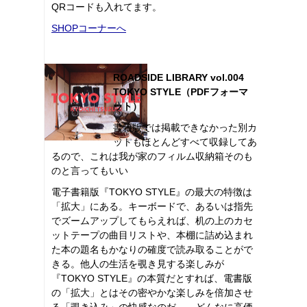
QRコードも入れてます。
SHOPコーナーへ
ROADSIDE LIBRARY vol.004
TOKYO STYLE（PDFフォーマ
ット）
書籍版では掲載できなかった別カ
ットもほとんどすべて収録してあ
るので、これは我が家のフィルム収納箱そのも
のと言ってもいい
電子書籍版『TOKYO STYLE』の最大の特徴は
「拡大」にある。キーボードで、あるいは指先
でズームアップしてもらえれば、机の上のカセ
ットテープの曲目リストや、本棚に詰め込まれ
た本の題名もかなりの確度で読み取ることがで
きる。他人の生活を覗き見する楽しみが
『TOKYO STYLE』の本質だとすれば、電書版
の「拡大」とはその密やかな楽しみを倍加させ
る「覗き込み」の快感なのだ――どんなに高価