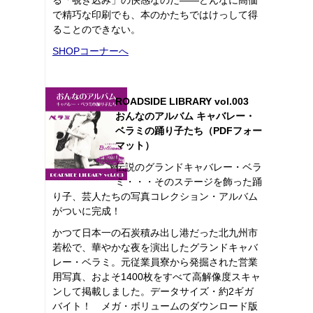
で精巧な印刷でも、本のかたちではけっして得
ることのできない。
SHOPコーナーへ
ROADSIDE LIBRARY vol.003
おんなのアルバム キャバレー・
ベラミの踊り子たち（PDFフォー
マット）
伝説のグランドキャバレー・ベラ
ミ・・・そのステージを飾った踊
り子、芸人たちの写真コレクション・アルバム
がついに完成！
かつて日本一の石炭積み出し港だった北九州市
若松で、華やかな夜を演出したグランドキャバ
レー・ベラミ。元従業員寮から発掘された営業
用写真、およそ1400枚をすべて高解像度スキャ
ンして掲載しました。データサイズ・約2ギガ
バイト！ メガ・ボリュームのダウンロード版