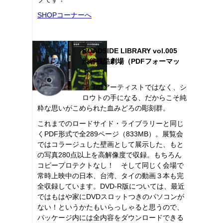
SHOPコーナーへ
ROADSIDE LIBRARY vol.005
渋谷残酷劇場（PDFフォーマッ
ト）
プロのアーティストではなく、シ
ロウトの手になる、だからこそ純
粋な思いがこめられた血みどろの彫刻群。
これまでのロードサイド・ライブラリーと同じ
くPDF形式で全289ページ（833MB）。展覧会
ではコラージュした壁画として展示した、もと
の写真280点以上を高解像度で収録。もちろん
コピープロテクトなし！ そして同じく会場で
常時上映中の日本、台湾、タイの動画３本も完
全収録しています。DVD-R版については、最近
ではもはや家にDVDスロットつきのパソコンが
ない！というかたもいらっしゃると思うので、
パッケージ内には全内容をダウンロードできる