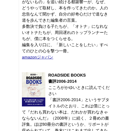
がないもの」を追い続ける都築響一が、なぜ、
どうやって取材し、本を作ってきたのか。人の
忠告なんて聞かず、自分の好奇心だけで道なき
道を歩んできた編集者の言葉。
多数決で負ける子たちが、「オトナ」になれな
いオトナたちが、周回遅れのトップランナーた
ちが、僕に本をつくらせる。
編集を入り口に、「新しいことをしたい」すべ
てのひとの心を撃つ一冊。
amazonジャパン
ROADSIDE BOOKS
書評2006-2014
こころがかゆいときに読んでくだ
さい
「書評2006-2014」というサブタ
イトルのとおり、これは僕にとっ
て『だれも買わない本は、だれかが買わなきゃ
ならないんだ』（2008年）に続く、２冊めの書
評集。ほぼ80冊分の書評というか、リポートが
収められていて、巻末にはこれまで出してきた