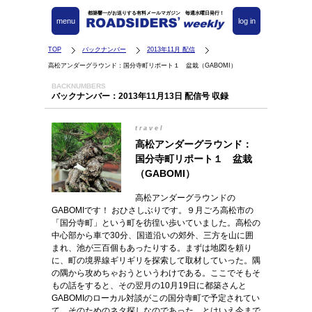
都築響一がお送りする有料メールマガジン 毎週水曜日発行！
menu
log in
TOP
バックナンバー
2013年11月 配信
高松アンダーグラウンド：国分寺町リポート１ 盆栽（GABOMI）
BACKNUMBERS
バックナンバー：2013年11月13日 配信号 収録
travel
高松アンダーグラウンド：
国分寺町リポート１ 盆栽
（GABOMI）
高松アンダーグラウンドの
GABOMIです！ おひさしぶりです。９月ごろ高松市の
「国分寺町」という町を彷徨い歩いていました。高松の
中心部から車で30分、国道沿いの郊外、三方を山に囲
まれ、池が三百個もあったりする。まずは地図を頼り
に、町の境界線ギリギリを探索して取材していった。隅
の隅から攻めちゃおうというわけである。ここでそもそ
もの話をすると、その翌月の10月19日に都築さんと
GABOMIのローカル対談がこの国分寺町で予定されてい
て、そのためのネタ探しなのであった。とはいえ今まで