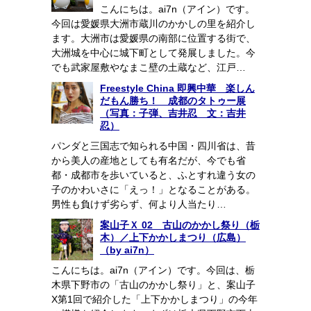
こんにちは。ai7n（アイン）です。
今回は愛媛県大洲市蔵川のかかしの里を紹介し
ます。大洲市は愛媛県の南部に位置する街で、
大洲城を中心に城下町として発展しました。今
でも武家屋敷やなまこ壁の土蔵など、江戸…
Freestyle China 即興中華 楽しん
だもん勝ち！ 成都のタトゥー展
（写真：子弾、吉井忍 文：吉井
忍）
パンダと三国志で知られる中国・四川省は、昔
から美人の産地としても有名だが、今でも省
都・成都市を歩いていると、ふとすれ違う女の
子のかわいさに「えっ！」となることがある。
男性も負けず劣らず、何より人当たり…
案山子Ｘ 02 古山のかかし祭り（栃
木）／上下かかしまつり（広島）
（by ai7n）
こんにちは。ai7n（アイン）です。今回は、栃
木県下野市の「古山のかかし祭り」と、案山子
X第1回で紹介した「上下かかしまつり」の今年