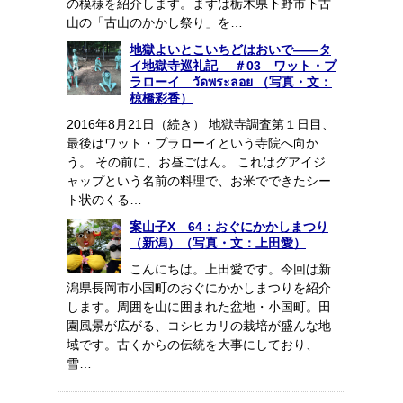
の模様を紹介します。まずは栃木県下野市下古
山の「古山のかかし祭り」を…
地獄よいとこいちどはおいで――タ
イ地獄寺巡礼記 ＃03 ワット・プ
ラローイ วัดพระลอย （写真・文：
椋橋彩香）
2016年8月21日（続き） 地獄寺調査第１日目、
最後はワット・プラローイという寺院へ向か
う。 その前に、お昼ごはん。 これはグアイジ
ャップという名前の料理で、お米でできたシー
ト状のくる…
案山子X 64：おぐにかかしまつり
（新潟）（写真・文：上田愛）
こんにちは。上田愛です。今回は新
潟県長岡市小国町のおぐにかかしまつりを紹介
します。周囲を山に囲まれた盆地・小国町。田
園風景が広がる、コシヒカリの栽培が盛んな地
域です。古くからの伝統を大事にしており、
雪…