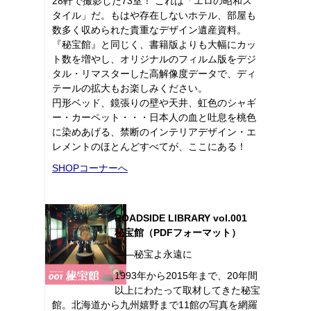
28軒で撮影した73室！ これは「エロの昭和ス
タイル」だ。もはや存在しないホテル、部屋も
数多く収められた貴重なデザイン遺産資料。
『秘宝館』と同じく、書籍版よりも大幅にカッ
ト数を増やし、オリジナルのフィルム版をデジ
タル・リマスターした高解像度データで、ディ
テールの拡大もお楽しみください。
円形ベッド、鏡張りの壁や天井、虹色のシャギ
ー・カーペット・・・日本人の血と吐息を桃色
に染めあげる、禁断のインテリアデザイン・エ
レメントのほとんどすべてが、ここにある！
SHOPコーナーへ
ROADSIDE LIBRARY vol.001
秘宝館（PDFフォーマット）
――秘宝よ永遠に
1993年から2015年まで、20年間
以上にわたって取材してきた秘宝
館。北海道から九州嬉野まで11館の写真を網羅