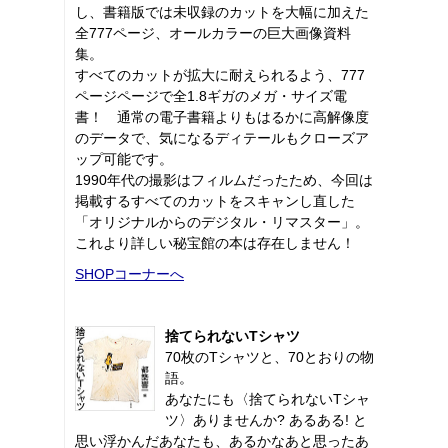
し、書籍版では未収録のカットを大幅に加えた
全777ページ、オールカラーの巨大画像資料
集。
すべてのカットが拡大に耐えられるよう、777
ページページで全1.8ギガのメガ・サイズ電
書！ 通常の電子書籍よりもはるかに高解像度
のデータで、気になるディテールもクローズア
ップ可能です。
1990年代の撮影はフィルムだったため、今回は
掲載するすべてのカットをスキャンし直した
「オリジナルからのデジタル・リマスター」。
これより詳しい秘宝館の本は存在しません！
SHOPコーナーへ
捨てられないTシャツ
70枚のTシャツと、70とおりの物
語。
あなたにも〈捨てられないTシャ
ツ〉ありませんか? あるある! と
思い浮かんだあなたも、あるかなあと思ったあ