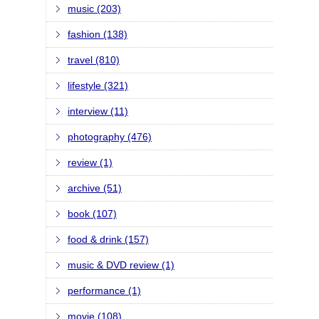
music (203)
fashion (138)
travel (810)
lifestyle (321)
interview (11)
photography (476)
review (1)
archive (51)
book (107)
food & drink (157)
music & DVD review (1)
performance (1)
movie (108)