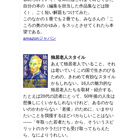
自分の本の（編集を担当した作品集などは除
く）、ごく短い解題もつけてみた。
このなかの１冊でも２冊でも、みなさんの「こ
ころの奥のかゆみ」をスッとさせてくれたら本
望である。
amazonジャパン
独居老人スタイル
あえて独居老人でいること。それ
は老いていくこの国で生きのびる
ための、きわめて有効なスタイル
かもしれない。16人の魅力的な
独居老人たちを取材・紹介する。
たとえば20代の読者にとって、50年後の人生は
想像しにくいかもしれないけれど、あるのかな
いのかわからない「老後」のために、いまやり
たいことを我慢するほどバカらしいことはない
――「年取った若者たち」から、そういうスピ
リットのカケラだけでも受け取ってもらえた
ら、なによりうれしい。