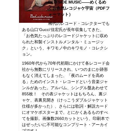
BED SIDE MUSIC――めくるめ
くお色気レコジャケ宇宙（PDFフ
ォーマット）
稀代のレコード・コレクターでも
ある山口‘Gucci’佳宏氏が長年収集してきた、
「お色気たっぷりのレコードジャケットに収め
られた和製インストルメンタル・ミュージッ
ク」という、キワモノ中のキワモノ・コレクシ
ョン。
1960年代から70年代初期にかけて各レコード会
社から無数にリリースされ、いつのまにか跡形
もなく消えてしまった、「夜のムードを高め
る」ためのインスト・レコードという音楽ジャ
ンルがあった。アルバム、シングル盤あわせて
855枚！ その表ジャケットはもちろん、裏ジ
ャケ、表裏見開き（けっこうダブルジャケット
仕様が多かった）、さらには歌詞・解説カード
にオマケポスターまで、とにかくあるものすべ
てを撮影。画像数2660カットという、印刷本で
はぜったいに不可能なコンプリート・アーカイ
ブです！