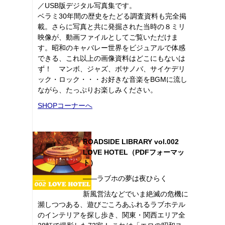
／USB版デジタル写真集です。
ベラミ30年間の歴史をたどる調査資料も完全掲
載。さらに写真と共に発掘された当時の８ミリ
映像が、動画ファイルとしてご覧いただけま
す。昭和のキャバレー世界をビジュアルで体感
できる、これ以上の画像資料はどこにもないは
ず！ マンボ、ジャズ、ボサノバ、サイケデリ
ック・ロック・・・お好きな音楽をBGMに流し
ながら、たっぷりお楽しみください。
SHOPコーナーへ
ROADSIDE LIBRARY vol.002
LOVE HOTEL（PDFフォーマッ
ト）
――ラブホの夢は夜ひらく
新風営法などでいま絶滅の危機に
瀕しつつある、遊びごころあふれるラブホテル
のインテリアを探し歩き、関東・関西エリア全