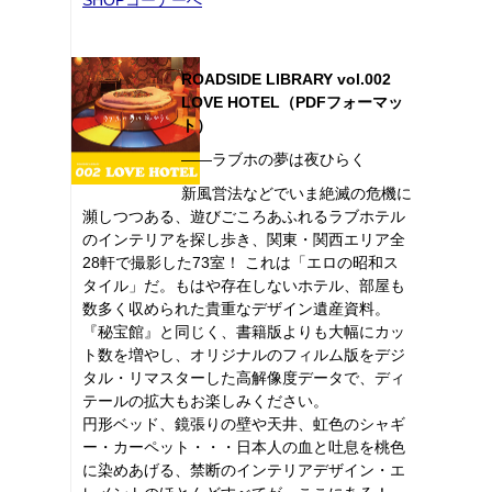
ROADSIDE LIBRARY vol.002
LOVE HOTEL（PDFフォーマッ
ト）
――ラブホの夢は夜ひらく
新風営法などでいま絶滅の危機に
瀕しつつある、遊びごころあふれるラブホテル
のインテリアを探し歩き、関東・関西エリア全
28軒で撮影した73室！ これは「エロの昭和ス
タイル」だ。もはや存在しないホテル、部屋も
数多く収められた貴重なデザイン遺産資料。
『秘宝館』と同じく、書籍版よりも大幅にカッ
ト数を増やし、オリジナルのフィルム版をデジ
タル・リマスターした高解像度データで、ディ
テールの拡大もお楽しみください。
円形ベッド、鏡張りの壁や天井、虹色のシャギ
ー・カーペット・・・日本人の血と吐息を桃色
に染めあげる、禁断のインテリアデザイン・エ