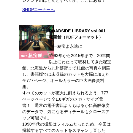
レメントのほとんどすべてが、ここにある！
SHOPコーナーへ
ROADSIDE LIBRARY vol.001
秘宝館（PDFフォーマット）
――秘宝よ永遠に
1993年から2015年まで、20年間
以上にわたって取材してきた秘宝
館。北海道から九州嬉野まで11館の写真を網羅
し、書籍版では未収録のカットを大幅に加えた
全777ページ、オールカラーの巨大画像資料
集。
すべてのカットが拡大に耐えられるよう、777
ページページで全1.8ギガのメガ・サイズ電
書！ 通常の電子書籍よりもはるかに高解像度
のデータで、気になるディテールもクローズア
ップ可能です。
1990年代の撮影はフィルムだったため、今回は
掲載するすべてのカットをスキャンし直した