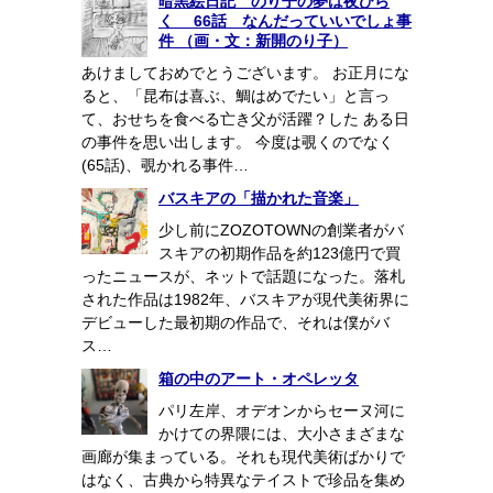
暗黒絵日記 のり子の夢は夜ひら
く 66話 なんだっていいでしょ事
件 （画・文：新開のり子）
あけましておめでとうございます。 お正月にな
ると、「昆布は喜ぶ、鯛はめでたい」と言っ
て、おせちを食べる亡き父が活躍？した ある日
の事件を思い出します。 今度は覗くのでなく
(65話)、覗かれる事件…
バスキアの「描かれた音楽」
少し前にZOZOTOWNの創業者がバ
スキアの初期作品を約123億円で買
ったニュースが、ネットで話題になった。落札
された作品は1982年、バスキアが現代美術界に
デビューした最初期の作品で、それは僕がバ
ス…
箱の中のアート・オペレッタ
パリ左岸、オデオンからセーヌ河に
かけての界隈には、大小さまざまな
画廊が集まっている。それも現代美術ばかりで
はなく、古典から特異なテイストで珍品を集め