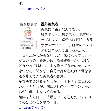
す。
amazonジャパン
圏外編集者
編集に「術」なんてない。
珍スポット、独居老人、地方発ヒ
ップホップ、路傍の現代詩、カラ
オケスナック……。ほかのメディ
アとはまったく違う視点から、
「なんだかわからないけど、気になってしょう
がないもの」を追い続ける都築響一が、なぜ、
どうやって取材し、本を作ってきたのか。人の
忠告なんて聞かず、自分の好奇心だけで道なき
道を歩んできた編集者の言葉。
多数決で負ける子たちが、「オトナ」になれな
いオトナたちが、周回遅れのトップランナーた
ちが、僕に本をつくらせる。
編集を入り口に、「新しいことをしたい」すべ
てのひとの心を撃つ一冊。
amazonジャパン