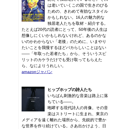
は老いていくこの国で生きのびる
ための、きわめて有効なスタイル
かもしれない。16人の魅力的な
独居老人たちを取材・紹介する。
たとえば20代の読者にとって、50年後の人生は
想像しにくいかもしれないけれど、あるのかな
いのかわからない「老後」のために、いまやり
たいことを我慢するほどバカらしいことはない
――「年取った若者たち」から、そういうスピ
リットのカケラだけでも受け取ってもらえた
ら、なによりうれしい。
amazonジャパン
ヒップホップの詩人たち
いちばん刺激的な音楽は路上に落
ちている――。
咆哮する現代詩人の肖像。その音
楽はストリートに生まれ、東京の
メディアを遠く離れた場所から、先鋭的で豊か
な世界を作り続けている。さあ出かけよう、日