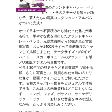
伝説のグランドキャバレー・ベラ
ミ・・・そのステージを飾った踊
り子、芸人たちの写真コレクション・アルバム
がついに完成！
かつて日本一の石炭積み出し港だった北九州市
若松で、華やかな夜を演出したグランドキャバ
レー・ベラミ。元従業員寮から発掘された営業
用写真、およそ1400枚をすべて高解像度スキャ
ンして掲載しました。データサイズ・約2ギガ
バイト！ メガ・ボリュームのダウンロード版
／USB版デジタル写真集です。
ベラミ30年間の歴史をたどる調査資料も完全掲
載。さらに写真と共に発掘された当時の８ミリ
映像が、動画ファイルとしてご覧いただけま
す。昭和のキャバレー世界をビジュアルで体感
できる、これ以上の画像資料はどこにもないは
ず！ マンボ、ジャズ、ボサノバ、サイケデリ
ック・ロック・・・お好きな音楽をBGMに流し
ながら、たっぷりお楽しみください。
SHOPコーナーへ