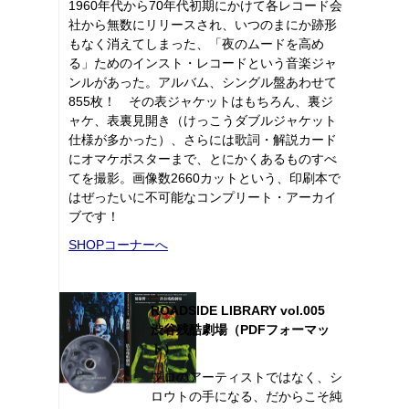
1960年代から70年代初期にかけて各レコード会
社から無数にリリースされ、いつのまにか跡形
もなく消えてしまった、「夜のムードを高め
る」ためのインスト・レコードという音楽ジャ
ンルがあった。アルバム、シングル盤あわせて
855枚！ その表ジャケットはもちろん、裏ジ
ャケ、表裏見開き（けっこうダブルジャケット
仕様が多かった）、さらには歌詞・解説カード
にオマケポスターまで、とにかくあるものすべ
てを撮影。画像数2660カットという、印刷本で
はぜったいに不可能なコンプリート・アーカイ
ブです！
SHOPコーナーへ
ROADSIDE LIBRARY vol.005
渋谷残酷劇場（PDFフォーマッ
ト）
プロのアーティストではなく、シ
ロウトの手になる、だからこそ純