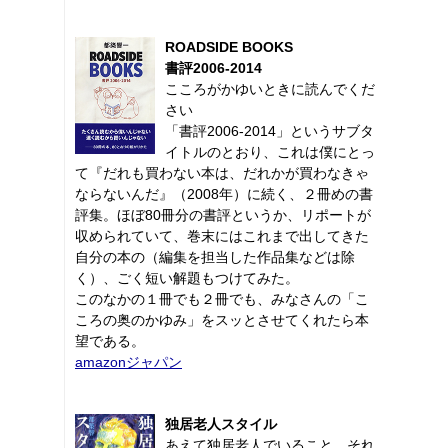
ROADSIDE BOOKS
書評2006-2014
こころがかゆいときに読んでくだ
さい
「書評2006-2014」というサブタ
イトルのとおり、これは僕にとっ
て『だれも買わない本は、だれかが買わなきゃ
ならないんだ』（2008年）に続く、２冊めの書
評集。ほぼ80冊分の書評というか、リポートが
収められていて、巻末にはこれまで出してきた
自分の本の（編集を担当した作品集などは除
く）、ごく短い解題もつけてみた。
このなかの１冊でも２冊でも、みなさんの「こ
ころの奥のかゆみ」をスッとさせてくれたら本
望である。
amazonジャパン
独居老人スタイル
あえて独居老人でいること。それ