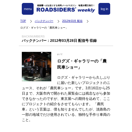
都築響一がお送りする有料メールマガジン 毎週水曜日発行！
menu
log in
TOP
バックナンバー
2012年03月 配信
ログズ・ギャラリーの「農民車ショー」
BACKNUMBERS
バックナンバー：2012年03月28日 配信号 収録
art
ログズ・ギャラリーの「農
民車ショー」
ログズ・ギャラリーから久しぶり
に届いた新しいプロジェクトのニ
ュース、それが「農民車ショー」です。3月16日から25
日まで、大阪市内で開かれた展覧会には残念ながら参加
できなかったのですが、東京展への期待を込めて、ここ
にプロジェクトの紹介をさせてもらいます。 「農民
車」という言葉は、僕も知りませんでしたが、淡路島の
一部の地域でだけ使用されている、独特な手作り車両の
こと。