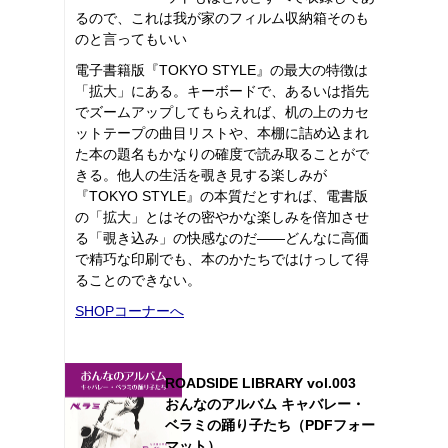
るので、これは我が家のフィルム収納箱そのも
のと言ってもいい
電子書籍版『TOKYO STYLE』の最大の特徴は
「拡大」にある。キーボードで、あるいは指先
でズームアップしてもらえれば、机の上のカセ
ットテープの曲目リストや、本棚に詰め込まれ
た本の題名もかなりの確度で読み取ることがで
きる。他人の生活を覗き見する楽しみが
『TOKYO STYLE』の本質だとすれば、電書版
の「拡大」とはその密やかな楽しみを倍加させ
る「覗き込み」の快感なのだ――どんなに高価
で精巧な印刷でも、本のかたちではけっして得
ることのできない。
SHOPコーナーへ
ROADSIDE LIBRARY vol.003
おんなのアルバム キャバレー・
ベラミの踊り子たち（PDFフォー
マット）