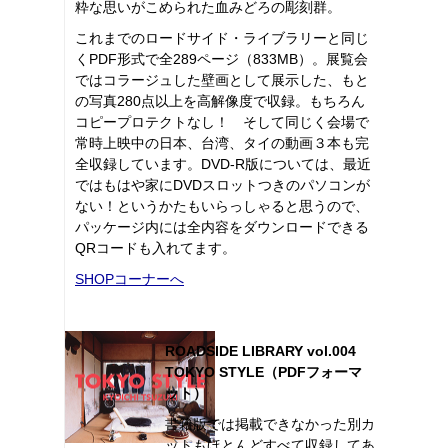
粋な思いがこめられた血みどろの彫刻群。
これまでのロードサイド・ライブラリーと同じ
くPDF形式で全289ページ（833MB）。展覧会
ではコラージュした壁画として展示した、もと
の写真280点以上を高解像度で収録。もちろん
コピープロテクトなし！ そして同じく会場で
常時上映中の日本、台湾、タイの動画３本も完
全収録しています。DVD-R版については、最近
ではもはや家にDVDスロットつきのパソコンが
ない！というかたもいらっしゃると思うので、
パッケージ内には全内容をダウンロードできる
QRコードも入れてます。
SHOPコーナーへ
ROADSIDE LIBRARY vol.004
TOKYO STYLE（PDFフォーマ
ット）
書籍版では掲載できなかった別カ
ットもほとんどすべて収録してあ