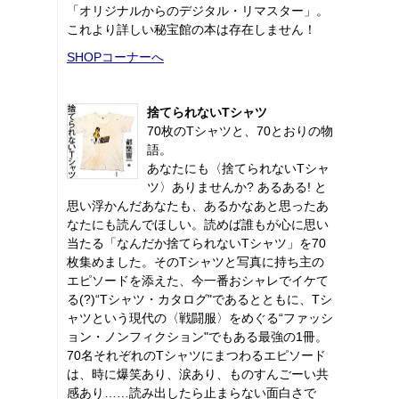
「オリジナルからのデジタル・リマスター」。
これより詳しい秘宝館の本は存在しません！
SHOPコーナーへ
捨てられないTシャツ
70枚のTシャツと、70とおりの物
語。
あなたにも〈捨てられないTシャ
ツ〉ありませんか? あるある! と
思い浮かんだあなたも、あるかなあと思ったあ
なたにも読んでほしい。読めば誰もが心に思い
当たる「なんだか捨てられないTシャツ」を70
枚集めました。そのTシャツと写真に持ち主の
エピソードを添えた、今一番おシャレでイケて
る(?)“Tシャツ・カタログ"であるとともに、Tシ
ャツという現代の〈戦闘服〉をめぐる“ファッシ
ョン・ノンフィクション"でもある最強の1冊。
70名それぞれのTシャツにまつわるエピソード
は、時に爆笑あり、涙あり、ものすんごーい共
感あり……読み出したら止まらない面白さで