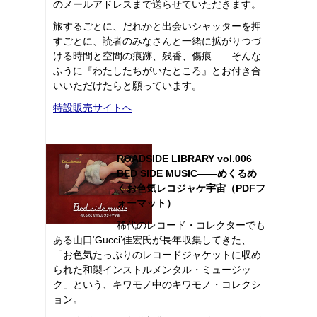
のメールアドレスまで送らせていただきます。
旅するごとに、だれかと出会いシャッターを押
すごとに、読者のみなさんと一緒に拡がりつづ
ける時間と空間の痕跡、残香、傷痕……そんな
ふうに『わたしたちがいたところ』とお付き合
いいただけたらと願っています。
特設販売サイトへ
ROADSIDE LIBRARY vol.006
BED SIDE MUSIC――めくるめ
くお色気レコジャケ宇宙（PDFフ
ォーマット）
稀代のレコード・コレクターでも
ある山口‘Gucci’佳宏氏が長年収集してきた、
「お色気たっぷりのレコードジャケットに収め
られた和製インストルメンタル・ミュージッ
ク」という、キワモノ中のキワモノ・コレクシ
ョン。