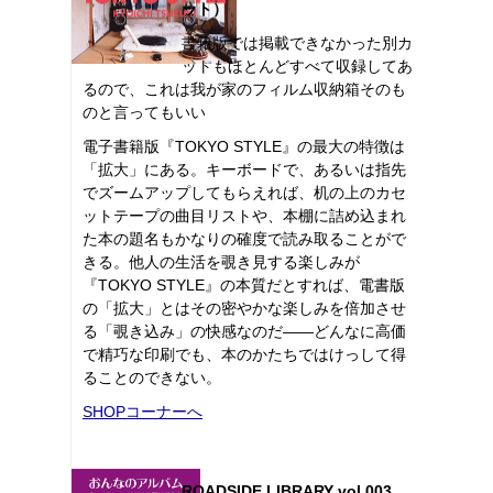
ット）
書籍版では掲載できなかった別カ
ットもほとんどすべて収録してあ
るので、これは我が家のフィルム収納箱そのも
のと言ってもいい
電子書籍版『TOKYO STYLE』の最大の特徴は
「拡大」にある。キーボードで、あるいは指先
でズームアップしてもらえれば、机の上のカセ
ットテープの曲目リストや、本棚に詰め込まれ
た本の題名もかなりの確度で読み取ることがで
きる。他人の生活を覗き見する楽しみが
『TOKYO STYLE』の本質だとすれば、電書版
の「拡大」とはその密やかな楽しみを倍加させ
る「覗き込み」の快感なのだ――どんなに高価
で精巧な印刷でも、本のかたちではけっして得
ることのできない。
SHOPコーナーへ
ROADSIDE LIBRARY vol.003