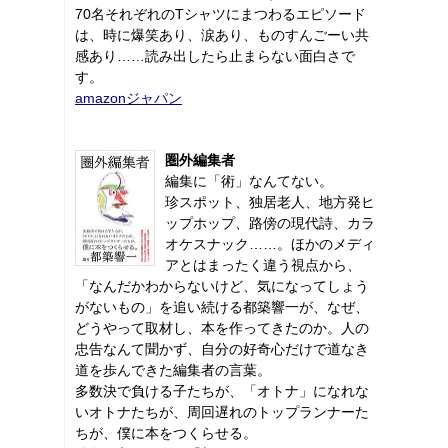
70名それぞれのTシャツにまつわるエピソード
は、時に爆笑あり、涙あり、ものすんごーい共
感あり……読み出したら止まらない面白さで
す。
amazonジャパン
圏外編集者
編集に「術」なんてない。
珍スポット、独居老人、地方発ヒ
ップホップ、路傍の現代詩、カラ
オケスナック……。ほかのメディ
アとはまったく違う視点から、
「なんだかわからないけど、気になってしょう
がないもの」を追い続ける都築響一が、なぜ、
どうやって取材し、本を作ってきたのか。人の
忠告なんて聞かず、自分の好奇心だけで道なき
道を歩んできた編集者の言葉。
多数決で負ける子たちが、「オトナ」になれな
いオトナたちが、周回遅れのトップランナーた
ちが、僕に本をつくらせる。