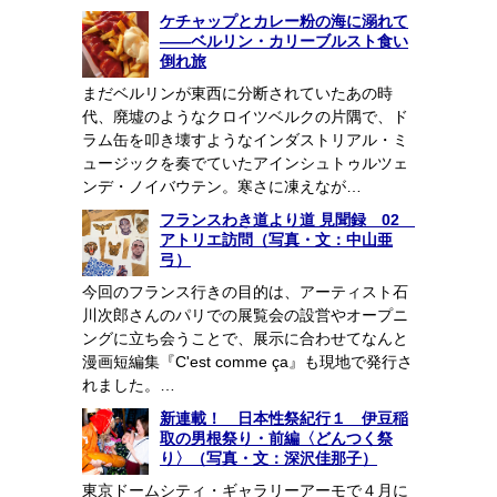
ケチャップとカレー粉の海に溺れて
――ベルリン・カリーブルスト食い
倒れ旅
まだベルリンが東西に分断されていたあの時
代、廃墟のようなクロイツベルクの片隅で、ド
ラム缶を叩き壊すようなインダストリアル・ミ
ュージックを奏でていたアインシュトゥルツェ
ンデ・ノイバウテン。寒さに凍えなが…
フランスわき道より道 見聞録 02
アトリエ訪問（写真・文：中山亜
弓）
今回のフランス行きの目的は、アーティスト石
川次郎さんのパリでの展覧会の設営やオープニ
ングに立ち会うことで、展示に合わせてなんと
漫画短編集『C'est comme ça』も現地で発行さ
れました。…
新連載！ 日本性祭紀行１ 伊豆稲
取の男根祭り・前編〈どんつく祭
り〉（写真・文：深沢佳那子）
東京ドームシティ・ギャラリーアーモで４月に