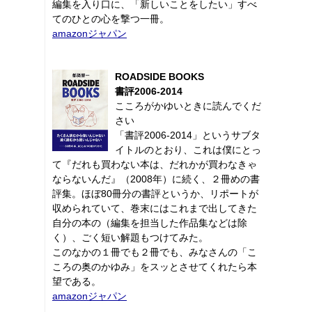
編集を入り口に、「新しいことをしたい」すべ
てのひとの心を撃つ一冊。
amazonジャパン
ROADSIDE BOOKS
書評2006-2014
こころがかゆいときに読んでくだ
さい
「書評2006-2014」というサブタ
イトルのとおり、これは僕にとっ
て『だれも買わない本は、だれかが買わなきゃ
ならないんだ』（2008年）に続く、２冊めの書
評集。ほぼ80冊分の書評というか、リポートが
収められていて、巻末にはこれまで出してきた
自分の本の（編集を担当した作品集などは除
く）、ごく短い解題もつけてみた。
このなかの１冊でも２冊でも、みなさんの「こ
ころの奥のかゆみ」をスッとさせてくれたら本
望である。
amazonジャパン