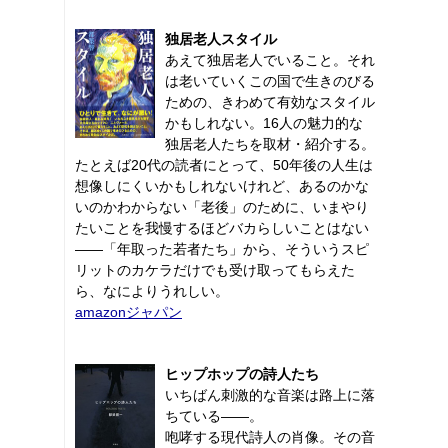
独居老人スタイル
あえて独居老人でいること。それ
は老いていくこの国で生きのびる
ための、きわめて有効なスタイル
かもしれない。16人の魅力的な
独居老人たちを取材・紹介する。
たとえば20代の読者にとって、50年後の人生は
想像しにくいかもしれないけれど、あるのかな
いのかわからない「老後」のために、いまやり
たいことを我慢するほどバカらしいことはない
――「年取った若者たち」から、そういうスピ
リットのカケラだけでも受け取ってもらえた
ら、なによりうれしい。
amazonジャパン
ヒップホップの詩人たち
いちばん刺激的な音楽は路上に落
ちている――。
咆哮する現代詩人の肖像。その音