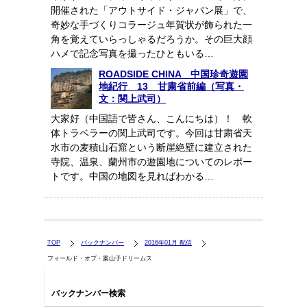
開催された「アウトサイド・ジャパン展」で、
奇妙な手づくりコラージュ年賀状が飾られた一
角を覚えていらっしゃるだろうか。その巨大顔
ハメで記念写真を撮ったひともいる…
ROADSIDE CHINA 中国珍奇遊園
地紀行 13 甘粛省前編（写真・
文：関上武司）
大家好（中国語で皆さん、こんにちは）！ 軟
体トラベラーの関上武司です。今回は甘粛省天
水市の麦積山石窟という断崖絶壁に建立された
寺院、温泉、蘭州市の遊園地についてのレポー
トです。中国の地図を見ればわかる…
TOP
バックナンバー
2016年01月 配信
フィールド・オブ・案山子ドリームス
バックナンバー検索