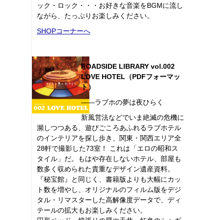
ック・ロック・・・お好きな音楽をBGMに流し
ながら、たっぷりお楽しみください。
SHOPコーナーへ
ROADSIDE LIBRARY vol.002
LOVE HOTEL（PDFフォーマッ
ト）
――ラブホの夢は夜ひらく
新風営法などでいま絶滅の危機に
瀕しつつある、遊びごころあふれるラブホテル
のインテリアを探し歩き、関東・関西エリア全
28軒で撮影した73室！ これは「エロの昭和ス
タイル」だ。もはや存在しないホテル、部屋も
数多く収められた貴重なデザイン遺産資料。
『秘宝館』と同じく、書籍版よりも大幅にカッ
ト数を増やし、オリジナルのフィルム版をデジ
タル・リマスターした高解像度データで、ディ
テールの拡大もお楽しみください。