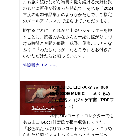
まも旅を続けながら写真を撮り続ける天野裕氏
のもとに新作が貯まった時点で、それを「2024
年度の追加作品集」のようなかたちで、ご指定
のメールアドレスまで送らせていただきます。
旅するごとに、だれかと出会いシャッターを押
すごとに、読者のみなさんと一緒に拡がりつづ
ける時間と空間の痕跡、残香、傷痕……そんな
ふうに『わたしたちがいたところ』とお付き合
いいただけたらと願っています。
特設販売サイトへ
ROADSIDE LIBRARY vol.006
BED SIDE MUSIC――めくるめ
くお色気レコジャケ宇宙（PDFフ
ォーマット）
稀代のレコード・コレクターでも
ある山口‘Gucci’佳宏氏が長年収集してきた、
「お色気たっぷりのレコードジャケットに収め
られた和製インストルメンタル・ミュージッ