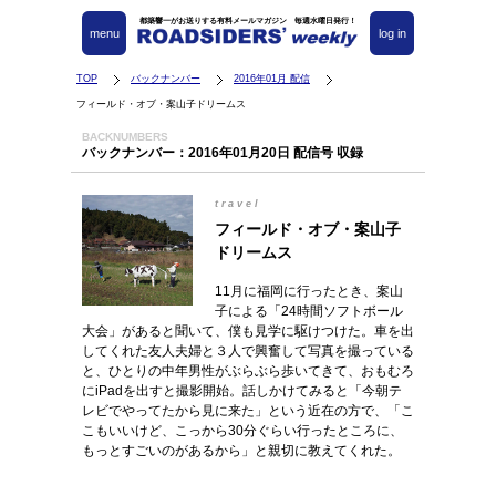
都築響一がお送りする有料メールマガジン 毎週水曜日発行！
menu
log in
TOP
バックナンバー
2016年01月 配信
フィールド・オブ・案山子ドリームス
BACKNUMBERS
バックナンバー：2016年01月20日 配信号 収録
travel
フィールド・オブ・案山子
ドリームス
11月に福岡に行ったとき、案山
子による「24時間ソフトボール
大会」があると聞いて、僕も見学に駆けつけた。車を出
してくれた友人夫婦と３人で興奮して写真を撮っている
と、ひとりの中年男性がぶらぶら歩いてきて、おもむろ
にiPadを出すと撮影開始。話しかけてみると「今朝テ
レビでやってたから見に来た」という近在の方で、「こ
こもいいけど、こっから30分ぐらい行ったところに、
もっとすごいのがあるから」と親切に教えてくれた。