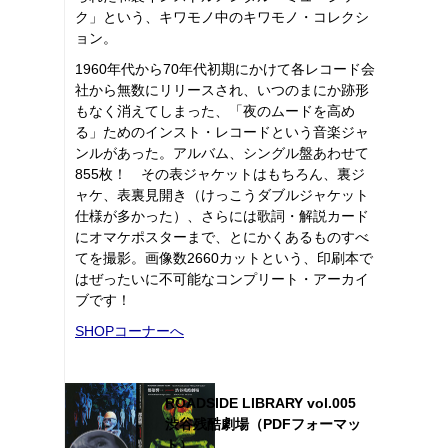
ク」という、キワモノ中のキワモノ・コレクシ
ョン。
1960年代から70年代初期にかけて各レコード会
社から無数にリリースされ、いつのまにか跡形
もなく消えてしまった、「夜のムードを高め
る」ためのインスト・レコードという音楽ジャ
ンルがあった。アルバム、シングル盤あわせて
855枚！ その表ジャケットはもちろん、裏ジ
ャケ、表裏見開き（けっこうダブルジャケット
仕様が多かった）、さらには歌詞・解説カード
にオマケポスターまで、とにかくあるものすべ
てを撮影。画像数2660カットという、印刷本で
はぜったいに不可能なコンプリート・アーカイ
ブです！
SHOPコーナーへ
ROADSIDE LIBRARY vol.005
渋谷残酷劇場（PDFフォーマッ
ト）