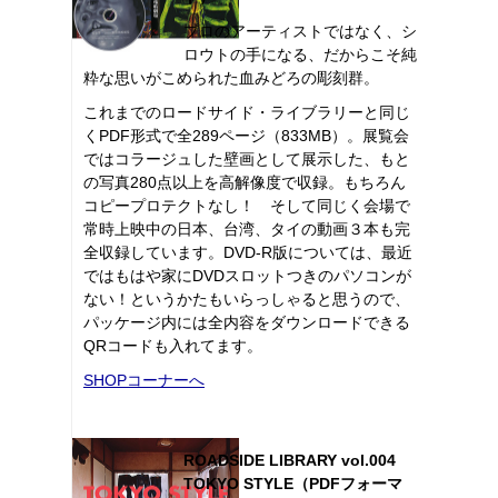
プロのアーティストではなく、シ
ロウトの手になる、だからこそ純
粋な思いがこめられた血みどろの彫刻群。
これまでのロードサイド・ライブラリーと同じ
くPDF形式で全289ページ（833MB）。展覧会
ではコラージュした壁画として展示した、もと
の写真280点以上を高解像度で収録。もちろん
コピープロテクトなし！ そして同じく会場で
常時上映中の日本、台湾、タイの動画３本も完
全収録しています。DVD-R版については、最近
ではもはや家にDVDスロットつきのパソコンが
ない！というかたもいらっしゃると思うので、
パッケージ内には全内容をダウンロードできる
QRコードも入れてます。
SHOPコーナーへ
ROADSIDE LIBRARY vol.004
TOKYO STYLE（PDFフォーマ