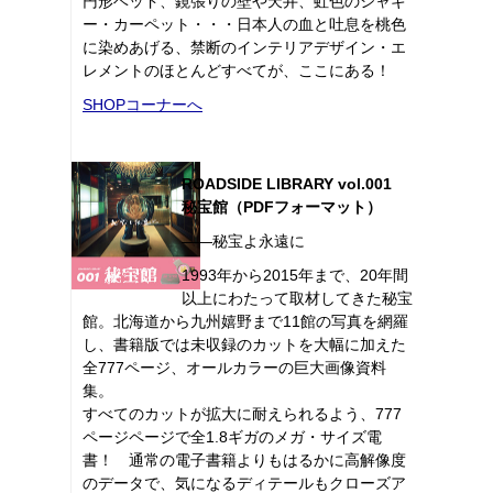
円形ベッド、鏡張りの壁や天井、虹色のシャギ
ー・カーペット・・・日本人の血と吐息を桃色
に染めあげる、禁断のインテリアデザイン・エ
レメントのほとんどすべてが、ここにある！
SHOPコーナーへ
ROADSIDE LIBRARY vol.001
秘宝館（PDFフォーマット）
――秘宝よ永遠に
1993年から2015年まで、20年間
以上にわたって取材してきた秘宝
館。北海道から九州嬉野まで11館の写真を網羅
し、書籍版では未収録のカットを大幅に加えた
全777ページ、オールカラーの巨大画像資料
集。
すべてのカットが拡大に耐えられるよう、777
ページページで全1.8ギガのメガ・サイズ電
書！ 通常の電子書籍よりもはるかに高解像度
のデータで、気になるディテールもクローズア