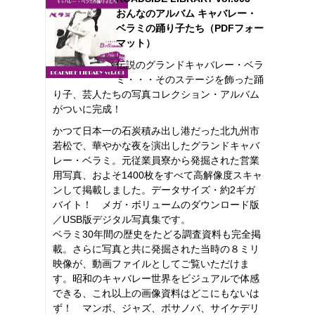
おんなのアルバム キャバレー・
ベラミの踊り子たち（PDFフォー
マット）
伝説のグランドキャバレー・ベラ
ミ・・・そのステージを飾った踊
り子、芸人たちの写真コレクション・アルバム
がついに完成！
かつて日本一の石炭積み出し港だった北九州市
若松で、華やかな夜を演出したグランドキャバ
レー・ベラミ。元従業員寮から発掘された営業
用写真、およそ1400枚をすべて高解像度スキャ
ンして掲載しました。データサイズ・約2ギガ
バイト！ メガ・ボリュームのダウンロード版
／USB版デジタル写真集です。
ベラミ30年間の歴史をたどる調査資料も完全掲
載。さらに写真と共に発掘された当時の８ミリ
映像が、動画ファイルとしてご覧いただけま
す。昭和のキャバレー世界をビジュアルで体感
できる、これ以上の画像資料はどこにもないは
ず！ マンボ、ジャズ、ボサノバ、サイケデリ