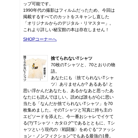
ップ可能です。
1990年代の撮影はフィルムだったため、今回は
掲載するすべてのカットをスキャンし直した
「オリジナルからのデジタル・リマスター」。
これより詳しい秘宝館の本は存在しません！
SHOPコーナーへ
捨てられないTシャツ
70枚のTシャツと、70とおりの物
語。
あなたにも〈捨てられないTシャ
ツ〉ありませんか? あるある! と
思い浮かんだあなたも、あるかなあと思ったあ
なたにも読んでほしい。読めば誰もが心に思い
当たる「なんだか捨てられないTシャツ」を70
枚集めました。そのTシャツと写真に持ち主の
エピソードを添えた、今一番おシャレでイケて
る(?)“Tシャツ・カタログ"であるとともに、Tシ
ャツという現代の〈戦闘服〉をめぐる“ファッシ
ョン・ノンフィクション"でもある最強の1冊。