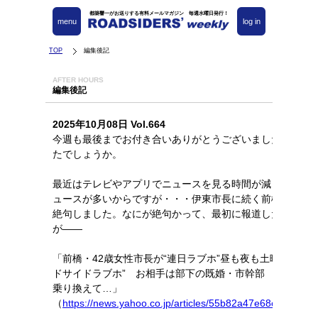
都築響一がお送りする有料メールマガジン 毎週水曜日発行！
menu
log in
TOP
編集後記
AFTER HOURS
編集後記
2025年10月08日 Vol.664
今週も最後までお付き合いありがとうございました。気に
たでしょうか。
最近はテレビやアプリでニュースを見る時間が減って、そ
ュースが多いからですが・・・伊東市長に続く前橋市長の
絶句しました。なにが絶句かって、最初に報道した「NEW
が――
「前橋・42歳女性市長が“連日ラブホ”昼も夜も土曜日もお
ドサイドラブホ” お相手は部下の既婚・市幹部 公用車を
乗り換えて…」
（
https://news.yahoo.co.jp/articles/55b82a47e68c83fcc4