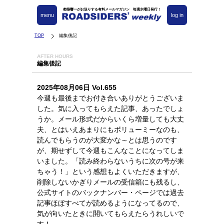
都築響一がお送りする有料メールマガジン 毎週水曜日発行！
menu
log in
TOP
編集後記
AFTER HOURS
編集後記
2025年08月06日 Vol.655
今週も最後までお付き合いありがとうございま
した。気に入ってもらえた記事、あったでしょ
うか。メール形式だからいくら増量しても大丈
夫、とはいえあまりにもボリューミーなのも、
読んでもらうのが大変かな～とは思うのです
が、期せずして今週もこんなことになってしま
いました。「読み終わらないうちに次の号が来
ちゃう！」という感想もよくいただきますが、
削除しないかぎりメールの受信箱にも残るし、
公式サイトのバックナンバー・ページでは過去
記事ほぼすべてが読めるようになってるので、
気が向いたときに開いてもらえたらうれしいで