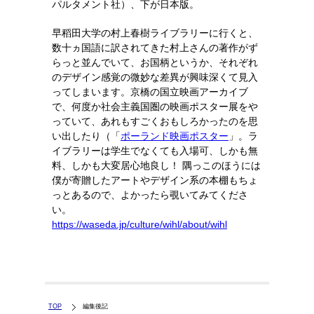
パルタメント社）、下が日本版。
早稻田大学の村上春樹ライブラリーに行くと、
数十ヵ国語に訳されてきた村上さんの著作がず
らっと並んでいて、お国柄というか、それぞれ
のデザイン感覚の微妙な差異が興味深くて見入
ってしまいます。京橋の国立映画アーカイブ
で、何度か社会主義国圏の映画ポスター展をや
っていて、あれもすごくおもしろかったのを思
い出したり（「
ポーランド映画ポスター
」。ラ
イブラリーは学生でなくても入場可、しかも無
料、しかも大変居心地良し！ 隅っこのほうには
僕が寄贈したアートやデザイン系の本棚もちょ
っとあるので、よかったら覗いてみてくださ
い。
https://waseda.jp/culture/wihl/about/wihl
TOP
編集後記