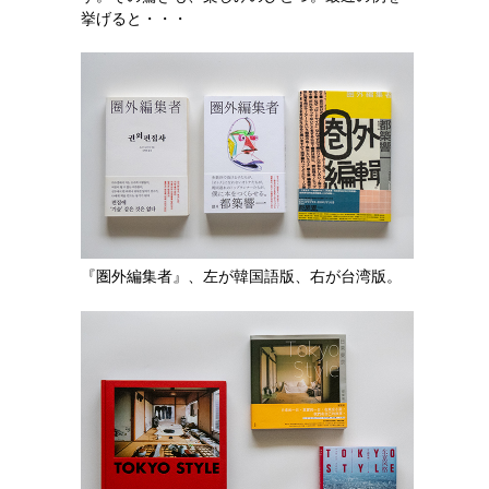
挙げると・・・
『圏外編集者』、左が韓国語版、右が台湾版。