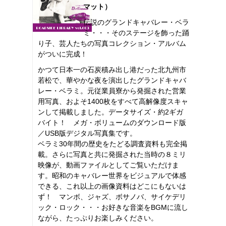
マット）
伝説のグランドキャバレー・ベラ
ミ・・・そのステージを飾った踊
り子、芸人たちの写真コレクション・アルバム
がついに完成！
かつて日本一の石炭積み出し港だった北九州市
若松で、華やかな夜を演出したグランドキャバ
レー・ベラミ。元従業員寮から発掘された営業
用写真、およそ1400枚をすべて高解像度スキャ
ンして掲載しました。データサイズ・約2ギガ
バイト！ メガ・ボリュームのダウンロード版
／USB版デジタル写真集です。
ベラミ30年間の歴史をたどる調査資料も完全掲
載。さらに写真と共に発掘された当時の８ミリ
映像が、動画ファイルとしてご覧いただけま
す。昭和のキャバレー世界をビジュアルで体感
できる、これ以上の画像資料はどこにもないは
ず！ マンボ、ジャズ、ボサノバ、サイケデリ
ック・ロック・・・お好きな音楽をBGMに流し
ながら、たっぷりお楽しみください。