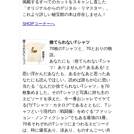
掲載するすべてのカットをスキャンし直した
「オリジナルからのデジタル・リマスター」。
これより詳しい秘宝館の本は存在しません！
SHOPコーナーへ
捨てられないTシャツ
70枚のTシャツと、70とおりの物
語。
あなたにも〈捨てられないTシャ
ツ〉ありませんか? あるある! と
思い浮かんだあなたも、あるかなあと思ったあ
なたにも読んでほしい。読めば誰もが心に思い
当たる「なんだか捨てられないTシャツ」を70
枚集めました。そのTシャツと写真に持ち主の
エピソードを添えた、今一番おシャレでイケて
る(?)“Tシャツ・カタログ"であるとともに、Tシ
ャツという現代の〈戦闘服〉をめぐる“ファッシ
ョン・ノンフィクション"でもある最強の1冊。
70名それぞれのTシャツにまつわるエピソード
は、時に爆笑あり、涙あり、ものすんごーい共