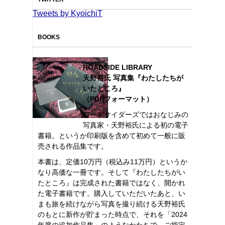
Tweets by KyoichiT
BOOKS
ROADSIDE LIBRARY
天野裕氏 写真集『わたしたちが
いたところ』
（PDFフォーマット）
ロードサイダーズではおなじみの
写真家・天野裕氏による初の電子
書籍。というか印刷版を含めて初めて一般に販
売される作品集です。
本書は、定価10万円（税込み11万円）というか
なり高価な一冊です。そして『わたしたちがい
たところ』は完成された書籍ではなく、開かれ
た電子書籍です。購入していただいたあと、い
まも旅を続けながら写真を撮り続ける天野裕氏
のもとに新作が貯まった時点で、それを「2024
年度の追加作品集」のようなかたちで、ご指定