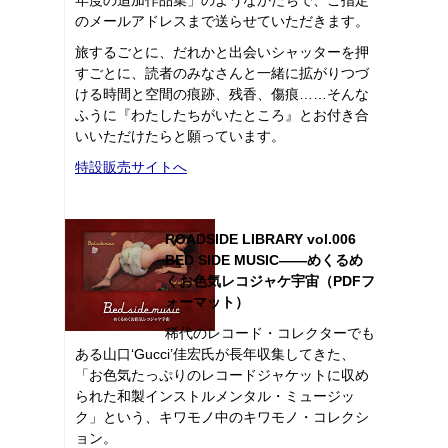
のメールアドレスまで送らせていただきます。
旅するごとに、だれかと出会いシャッターを押
すごとに、読者のみなさんと一緒に拡がりつづ
ける時間と空間の痕跡、残香、傷痕……そんな
ふうに『わたしたちがいたところ』とお付き合
いいただけたらと願っています。
特設販売サイトへ
ROADSIDE LIBRARY vol.006
BED SIDE MUSIC――めくるめ
くお色気レコジャケ宇宙（PDFフ
ォーマット）
稀代のレコード・コレクターでも
ある山口‘Gucci’佳宏氏が長年収集してきた、
「お色気たっぷりのレコードジャケットに収め
られた和製インストルメンタル・ミュージッ
ク」という、キワモノ中のキワモノ・コレクシ
ョン。