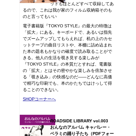
ットもほとんどすべて収録してあ
るので、これは我が家のフィルム収納箱そのも
のと言ってもいい
電子書籍版『TOKYO STYLE』の最大の特徴は
「拡大」にある。キーボードで、あるいは指先
でズームアップしてもらえれば、机の上のカセ
ットテープの曲目リストや、本棚に詰め込まれ
た本の題名もかなりの確度で読み取ることがで
きる。他人の生活を覗き見する楽しみが
『TOKYO STYLE』の本質だとすれば、電書版
の「拡大」とはその密やかな楽しみを倍加させ
る「覗き込み」の快感なのだ――どんなに高価
で精巧な印刷でも、本のかたちではけっして得
ることのできない。
SHOPコーナーへ
ROADSIDE LIBRARY vol.003
おんなのアルバム キャバレー・
ベラミの踊り子たち（PDFフォー