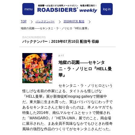
都築響一がお送りする有料メールマガジン 毎週水曜日発行！
menu
log in
TOP
バックナンバー
2019年07月 配信
地獄の花園――セキンタニ・ラ・ノリヒロ『HELL曼華』
BACKNUMBERS
バックナンバー：2019年07月10日 配信号 収録
art
地獄の花園――セキンタ
ニ・ラ・ノリヒロ『HELL曼
華』
セキンタニ・ラ・ノリヒロという
怪しげな名前の作家による、タイトルも怪しげな
『HELL曼華』展が新御徒町mograg galleryで開催中
だ。東大阪に生まれ育った、実はバリバリなにわっ子で
あるセキンタニさんと知り合ったのは、本メルマガでも
特集した2014年、南仏マルセイユとセットで開催され
た「MANGARO」/「HETA-UMA」展でのこと。両会場
に展示された、まあ全員不気味ななかでもひときわ怪奇
風味の強烈な作品のつくりてがセキンタニさんだった。