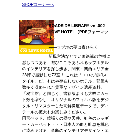
SHOPコーナーへ
ROADSIDE LIBRARY vol.002
LOVE HOTEL（PDFフォーマッ
ト）
――ラブホの夢は夜ひらく
新風営法などでいま絶滅の危機に
瀕しつつある、遊びごころあふれるラブホテル
のインテリアを探し歩き、関東・関西エリア全
28軒で撮影した73室！ これは「エロの昭和ス
タイル」だ。もはや存在しないホテル、部屋も
数多く収められた貴重なデザイン遺産資料。
『秘宝館』と同じく、書籍版よりも大幅にカッ
ト数を増やし、オリジナルのフィルム版をデジ
タル・リマスターした高解像度データで、ディ
テールの拡大もお楽しみください。
円形ベッド、鏡張りの壁や天井、虹色のシャギ
ー・カーペット・・・日本人の血と吐息を桃色
に染めあげる、禁断のインテリアデザイン・エ