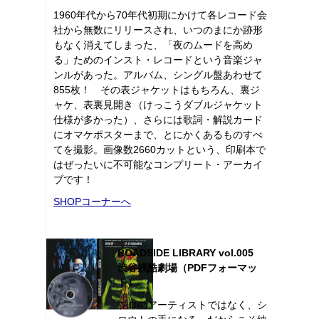
1960年代から70年代初期にかけて各レコード会
社から無数にリリースされ、いつのまにか跡形
もなく消えてしまった、「夜のムードを高め
る」ためのインスト・レコードという音楽ジャ
ンルがあった。アルバム、シングル盤あわせて
855枚！ その表ジャケットはもちろん、裏ジ
ャケ、表裏見開き（けっこうダブルジャケット
仕様が多かった）、さらには歌詞・解説カード
にオマケポスターまで、とにかくあるものすべ
てを撮影。画像数2660カットという、印刷本で
はぜったいに不可能なコンプリート・アーカイ
ブです！
SHOPコーナーへ
ROADSIDE LIBRARY vol.005
渋谷残酷劇場（PDFフォーマッ
ト）
プロのアーティストではなく、シ