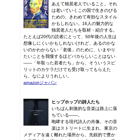
あえて独居老人でいること。それ
は老いていくこの国で生きのびる
ための、きわめて有効なスタイル
かもしれない。16人の魅力的な
独居老人たちを取材・紹介する。
たとえば20代の読者にとって、50年後の人生は
想像しにくいかもしれないけれど、あるのかな
いのかわからない「老後」のために、いまやり
たいことを我慢するほどバカらしいことはない
――「年取った若者たち」から、そういうスピ
リットのカケラだけでも受け取ってもらえた
ら、なによりうれしい。
amazonジャパン
ヒップホップの詩人たち
いちばん刺激的な音楽は路上に落
ちている――。
咆哮する現代詩人の肖像。その音
楽はストリートに生まれ、東京の
メディアを遠く離れた場所から、先鋭的で豊か