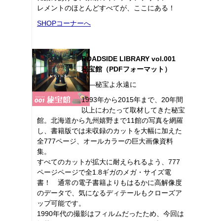
レメントのほとんどすべてが、ここにある！
SHOPコーナーへ
ROADSIDE LIBRARY vol.001
秘宝館（PDFフォーマット）
――秘宝よ永遠に
1993年から2015年まで、20年間
以上にわたって取材してきた秘宝
館。北海道から九州嬉野まで11館の写真を網羅
し、書籍版では未収録のカットを大幅に加えた
全777ページ、オールカラーの巨大画像資料
集。
すべてのカットが拡大に耐えられるよう、777
ページページで全1.8ギガのメガ・サイズ電
書！ 通常の電子書籍よりもはるかに高解像度
のデータで、気になるディテールもクローズア
ップ可能です。
1990年代の撮影はフィルムだったため、今回は