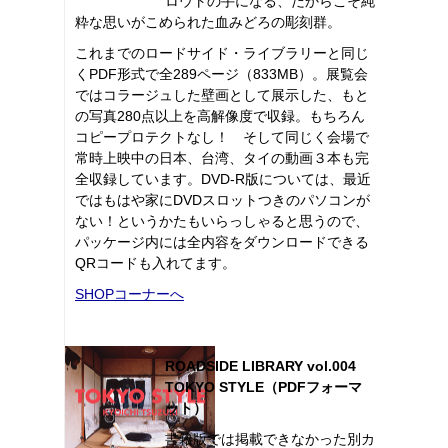
ロウトの手になる、だからこそ純
粋な思いがこめられた血みどろの彫刻群。
これまでのロードサイド・ライブラリーと同じ
くPDF形式で全289ページ（833MB）。展覧会
ではコラージュした壁画として展示した、もと
の写真280点以上を高解像度で収録。もちろん
コピープロテクトなし！ そして同じく会場で
常時上映中の日本、台湾、タイの動画３本も完
全収録しています。DVD-R版については、最近
ではもはや家にDVDスロットつきのパソコンが
ない！というかたもいらっしゃると思うので、
パッケージ内には全内容をダウンロードできる
QRコードも入れてます。
SHOPコーナーへ
ROADSIDE LIBRARY vol.004
TOKYO STYLE（PDFフォーマ
ット）
書籍版では掲載できなかった別カ