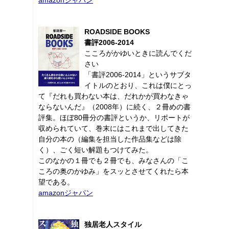
ROADSIDE BOOKS
書評2006-2014
こころがかゆいときに読んでくだ
さい
「書評2006-2014」というサブタ
イトルのとおり、これは僕にとっ
て『だれも買わない本は、だれかが買わなきゃ
ならないんだ』（2008年）に続く、２冊めの書
評集。ほぼ80冊分の書評というか、リポートが
収められていて、巻末にはこれまで出してきた
自分の本の（編集を担当した作品集などは除
く）、ごく短い解題もつけてみた。
このなかの１冊でも２冊でも、みなさんの「こ
ころの奥のかゆみ」をスッとさせてくれたら本
望である。
amazonジャパン
独居老人スタイル