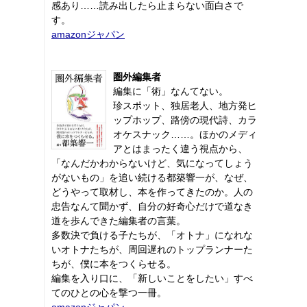
感あり……読み出したら止まらない面白さで
す。
amazonジャパン
圏外編集者
編集に「術」なんてない。
珍スポット、独居老人、地方発ヒ
ップホップ、路傍の現代詩、カラ
オケスナック……。ほかのメディ
アとはまったく違う視点から、
「なんだかわからないけど、気になってしょう
がないもの」を追い続ける都築響一が、なぜ、
どうやって取材し、本を作ってきたのか。人の
忠告なんて聞かず、自分の好奇心だけで道なき
道を歩んできた編集者の言葉。
多数決で負ける子たちが、「オトナ」になれな
いオトナたちが、周回遅れのトップランナーた
ちが、僕に本をつくらせる。
編集を入り口に、「新しいことをしたい」すべ
てのひとの心を撃つ一冊。
amazonジャパン