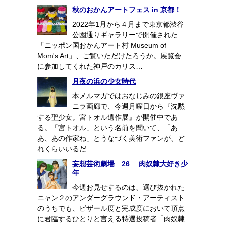
秋のおかんアートフェス in 京都！
2022年1月から４月まで東京都渋谷
公園通りギャラリーで開催された
「ニッポン国おかんアート村 Museum of
Mom's Art」、ご覧いただけたろうか。展覧会
に参加してくれた神戸のカリス…
月夜の浜の少女時代
本メルマガではおなじみの銀座ヴァ
ニラ画廊で、今週月曜日から『沈黙
する聖少女。宮トオル遺作展』が開催中であ
る。「宮トオル」という名前を聞いて、「あ
あ、あの作家ね」とうなづく美術ファンが、ど
れくらいいるだ…
妄想芸術劇場 26 肉奴隷大好き少
年
今週お見せするのは、選び抜かれた
ニャン２のアンダーグラウンド・アーティスト
のうちでも、ビザール度と完成度において頂点
に君臨するひとりと言える特選投稿者「肉奴隷