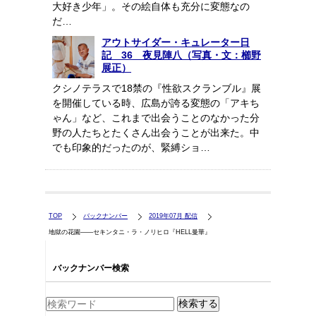
大好き少年」。その絵自体も充分に変態なの
だ…
アウトサイダー・キュレーター日
記 36 夜見陣八（写真・文：櫛野
展正）
クシノテラスで18禁の『性欲スクランブル』展
を開催している時、広島が誇る変態の「アキち
ゃん」など、これまで出会うことのなかった分
野の人たちとたくさん出会うことが出来た。中
でも印象的だったのが、緊縛ショ…
TOP
バックナンバー
2019年07月 配信
地獄の花園――セキンタニ・ラ・ノリヒロ『HELL曼華』
バックナンバー検索